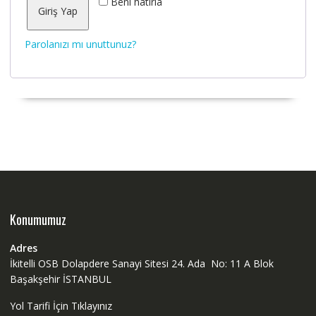
Beni hatırla
Giriş Yap
Parolanızı mı unuttunuz?
Konumumuz
Adres
İkitelli OSB Dolapdere Sanayi Sitesi 24. Ada No: 11 A Blok
Başakşehir İSTANBUL
Yol Tarifi İçin Tıklayınız