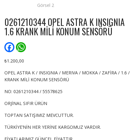
0261210344 OPEL ASTRA K INSIGNIA
1.6 KRANK MİLİ KONUM SENSÖRÜ
F
W
a
h
c
a
e
t
₺
1.200,00
b
s
o
A
OPEL ASTRA K / INSIGNIA / MERIVA / MOKKA / ZAFİRA / 1.6 /
o
p
KRANK MİLİ KONUM SENSÖRÜ
k
p
NO: 0261210344 / 55578625
ORJİNAL SIFIR ÜRÜN
TOPTAN SATIŞIMIZ MEVCUTTUR.
TÜRKİYE’NİN HER YERİNE KARGOMUZ VARDIR.
FİYATLARIMIZ GÜNCEL FİYATTIR.