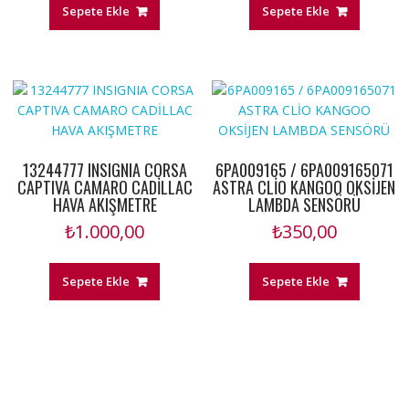
Sepete Ekle
Sepete Ekle
13244777 INSIGNIA CORSA
6PA009165 / 6PA009165071
CAPTIVA CAMARO CADİLLAC
ASTRA CLİO KANGOO OKSİJEN
HAVA AKIŞMETRE
LAMBDA SENSÖRÜ
₺
1.000,00
₺
350,00
Sepete Ekle
Sepete Ekle