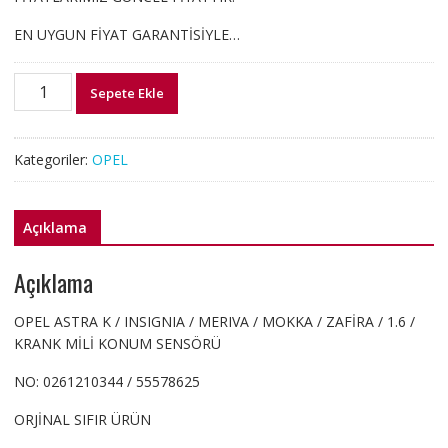
EN UYGUN FİYAT GARANTİSİYLE…
0261210344
Sepete Ekle
OPEL
ASTRA
K
Kategoriler:
OPEL
INSIGNIA
1.6
KRANK
Açıklama
MİLİ
KONUM
Açıklama
SENSÖRÜ
adet
OPEL ASTRA K / INSIGNIA / MERIVA / MOKKA / ZAFİRA / 1.6 /
KRANK MİLİ KONUM SENSÖRÜ
NO: 0261210344 / 55578625
ORJİNAL SIFIR ÜRÜN