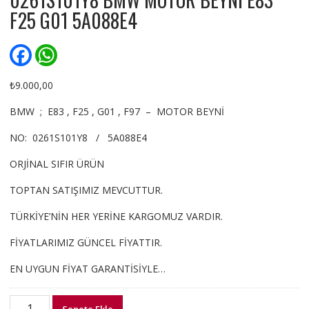
F25 G01 5A088E4
F
W
a
h
c
a
e
t
₺
9.000,00
b
s
o
A
BMW ; E83 , F25 , G01 , F97 – MOTOR BEYNİ
o
p
k
p
NO: 0261S101Y8 / 5A088E4
ORJİNAL SIFIR ÜRÜN
TOPTAN SATIŞIMIZ MEVCUTTUR.
TÜRKİYE’NİN HER YERİNE KARGOMUZ VARDIR.
FİYATLARIMIZ GÜNCEL FİYATTIR.
EN UYGUN FİYAT GARANTİSİYLE…
0261S101Y8