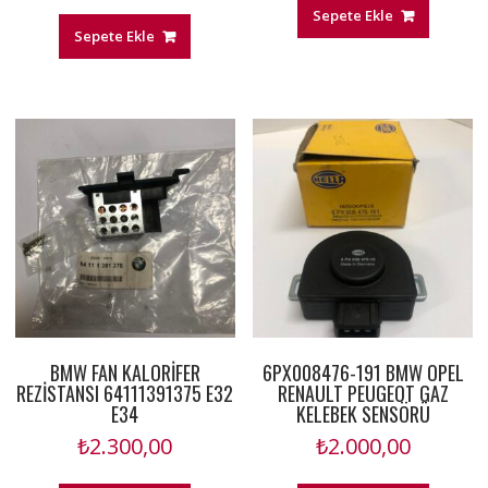
Sepete Ekle
Sepete Ekle
BMW FAN KALORİFER
6PX008476-191 BMW OPEL
REZİSTANSI 64111391375 E32
RENAULT PEUGEOT GAZ
E34
KELEBEK SENSÖRÜ
₺
2.300,00
₺
2.000,00