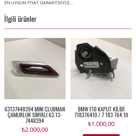
EN UYGUN FİYAT GARANTİSİYLE…
İlgili ürünler
63137448394 MINI CLUBMAN
BMW F10 KAPUT KİLİDİ
ÇAMURLUK SİNYALİ 63.13-
718376410 / 7 183 764 10
7448394
₺
1.000,00
₺
2.000,00