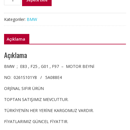
Sepete Ekle
BMW
MOTOR
BEYNİ
Kategoriler:
BMW
E83
F25
G01
Açıklama
5A088E4
adet
Açıklama
BMW ; E83 , F25 , G01 , F97 – MOTOR BEYNİ
NO: 0261S101Y8 / 5A088E4
ORJİNAL SIFIR ÜRÜN
TOPTAN SATIŞIMIZ MEVCUTTUR.
TÜRKİYE’NİN HER YERİNE KARGOMUZ VARDIR.
FİYATLARIMIZ GÜNCEL FİYATTIR.