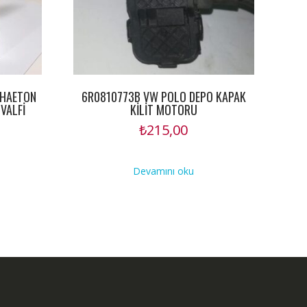
PHAETON
6R0810773B VW POLO DEPO KAPAK
VALFİ
KİLİT MOTORU
₺
215,00
Devamını oku