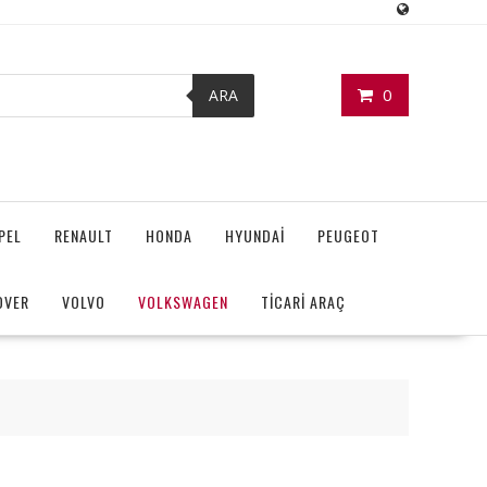
0
ARA
PEL
RENAULT
HONDA
HYUNDAİ
PEUGEOT
OVER
VOLVO
VOLKSWAGEN
TİCARİ ARAÇ