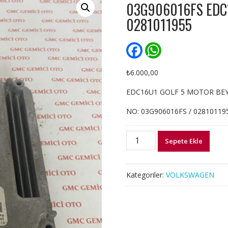
03G906016FS EDC
0281011955
F
W
a
h
c
a
e
t
₺
6.000,00
b
s
o
A
EDC16U1 GOLF 5 MOTOR BE
o
p
k
p
NO: 03G906016FS / 02810119
03G906016FS
Sepete Ekle
EDC16U1
GOLF
5
Kategoriler:
VOLKSWAGEN
MOTOR
BEYNİ
0281011955
adet