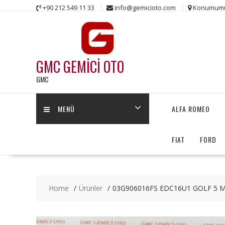
Skip
+90 212 549 11 33
info@gemicioto.com
Konumum
to
content
GMC GEMİCİ OTO
GMC
MENÜ
ALFA ROMEO
FIAT
FORD
Home
Ürünler
03G906016FS EDC16U1 GOLF 5 