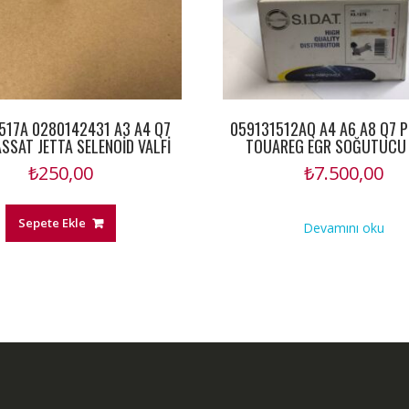
517A 0280142431 A3 A4 Q7
059131512AQ A4 A6 A8 Q7 
SSAT JETTA SELENOİD VALFİ
TOUAREG EGR SOĞUTUCU 
₺
250,00
₺
7.500,00
Sepete Ekle
Devamını oku