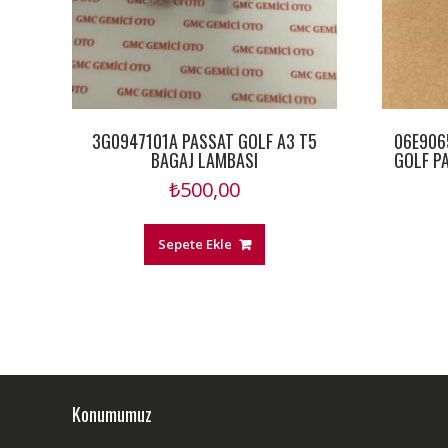
3G0947101A PASSAT GOLF A3 T5
06E906
BAGAJ LAMBASI
GOLF PA
₺
500,00
Sepete Ekle
Konumumuz