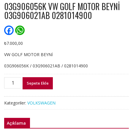
03G906056K VW GOLF MOTOR BEYNİ
03G906021AB 0281014900
F
W
a
h
c
a
e
t
₺
7.000,00
b
s
o
A
VW GOLF MOTOR BEYNİ
o
p
k
p
03G906056K / 03G906021AB / 0281014900
03G906056K
Sepete Ekle
VW
GOLF
MOTOR
Kategoriler:
VOLKSWAGEN
BEYNİ
03G906021AB
0281014900
Açıklama
adet