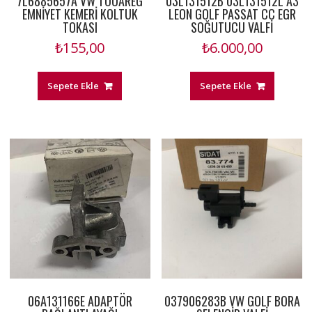
7L6885657A VW TOUAREG
03L131512B 03L131512L A3
EMNİYET KEMERİ KOLTUK
LEON GOLF PASSAT CC EGR
TOKASI
SOĞUTUCU VALFİ
₺
155,00
₺
6.000,00
Sepete Ekle
Sepete Ekle
06A131166E ADAPTÖR
037906283B VW GOLF BORA