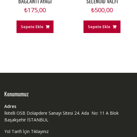
BAĞLANTI AYAĞI
SELENOİD VALFİ
₺
175,00
₺
500,00
Sepete Ekle
Sepete Ekle
Konumumuz
Adres
İkitelli OSB Dolapdere Sanayi Sitesi 24. Ada No: 11 A Blok
Başakşehir İSTANBUL
Yol Tarifi İçin Tıklayınız