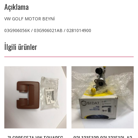
Açıklama
VW GOLF MOTOR BEYNİ
03G906056K / 03G906021AB / 0281014900
İlgili ürünler