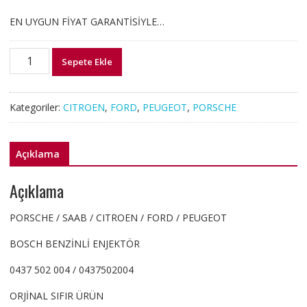
EN UYGUN FİYAT GARANTİSİYLE…
0437502004
Sepete Ekle
BENZİN
ENJEKTÖRÜ
PORSCHE
Kategoriler:
CITROEN
,
FORD
,
PEUGEOT
,
PORSCHE
SAAB
CITROEN
FORD
Açıklama
PEUGEOT
adet
Açıklama
PORSCHE / SAAB / CITROEN / FORD / PEUGEOT
BOSCH BENZİNLİ ENJEKTÖR
0437 502 004 / 0437502004
ORJİNAL SIFIR ÜRÜN