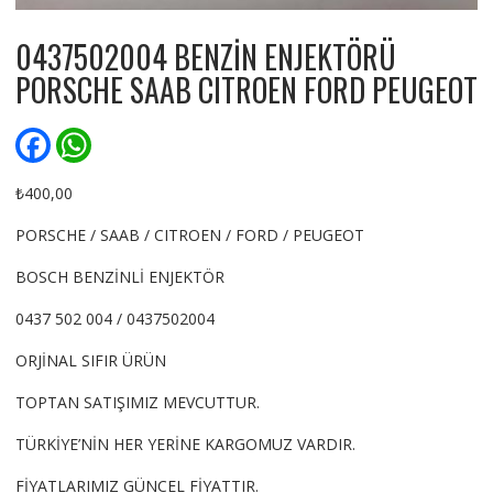
0437502004 BENZİN ENJEKTÖRÜ
PORSCHE SAAB CITROEN FORD PEUGEOT
F
W
a
h
c
a
e
t
₺
400,00
b
s
o
A
PORSCHE / SAAB / CITROEN / FORD / PEUGEOT
o
p
k
p
BOSCH BENZİNLİ ENJEKTÖR
0437 502 004 / 0437502004
ORJİNAL SIFIR ÜRÜN
TOPTAN SATIŞIMIZ MEVCUTTUR.
TÜRKİYE’NİN HER YERİNE KARGOMUZ VARDIR.
FİYATLARIMIZ GÜNCEL FİYATTIR.