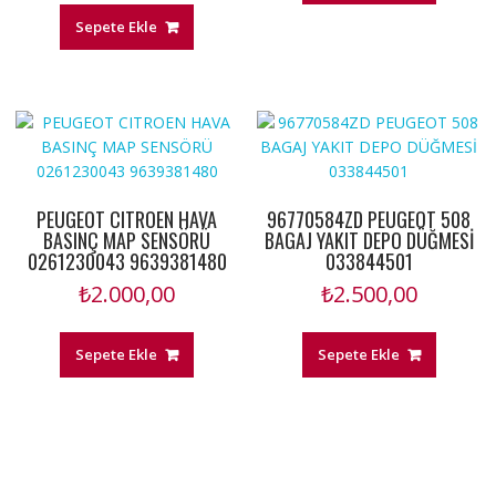
Sepete Ekle
PEUGEOT CITROEN HAVA
96770584ZD PEUGEOT 508
BASINÇ MAP SENSÖRÜ
BAGAJ YAKIT DEPO DÜĞMESİ
0261230043 9639381480
033844501
₺
2.000,00
₺
2.500,00
Sepete Ekle
Sepete Ekle