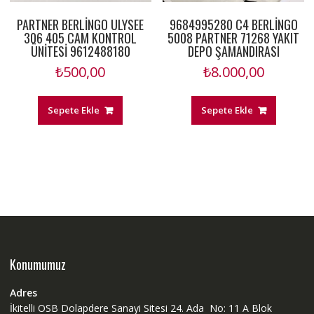
PARTNER BERLİNGO ULYSEE
9684995280 C4 BERLİNGO
306 405 CAM KONTROL
5008 PARTNER 71268 YAKIT
ÜNİTESİ 9612488180
DEPO ŞAMANDIRASI
₺
500,00
₺
8.000,00
Sepete Ekle
Sepete Ekle
Konumumuz
Adres
İkitelli OSB Dolapdere Sanayi Sitesi 24. Ada No: 11 A Blok