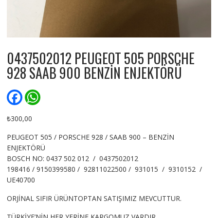
0437502012 PEUGEOT 505 PORSCHE
928 SAAB 900 BENZİN ENJEKTÖRÜ
F
W
a
h
c
a
e
t
₺
300,00
b
s
o
A
PEUGEOT 505 / PORSCHE 928 / SAAB 900 – BENZİN
o
p
ENJEKTÖRÜ
k
p
BOSCH NO: 0437 502 012 / 0437502012
198416 / 9150399580 / 92811022500 / 931015 / 9310152 /
UE40700
ORJİNAL SIFIR ÜRÜNTOPTAN SATIŞIMIZ MEVCUTTUR.
TÜRKİYE’NİN HER YERİNE KARGOMUZ VARDIR.