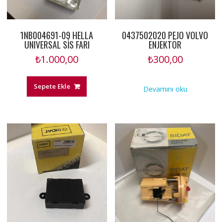
1NB004691-09 HELLA
0437502020 PEJO VOLVO
UNIVERSAL SİS FARI
ENJEKTÖR
₺
1.000,00
₺
300,00
Sepete Ekle
Devamını oku