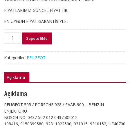
FİYATLARIMIZ GÜNCEL FİYATTIR.
EN UYGUN FİYAT GARANTİSİYLE..
0437502012
Sepete Ekle
PEUGEOT
505
PORSCHE
Kategoriler:
PEUGEOT
928
SAAB
900
Açıklama
BENZİN
ENJEKTÖRÜ
Açıklama
adet
PEUGEOT 505 / PORSCHE 928 / SAAB 900 – BENZİN
ENJEKTÖRÜ
BOSCH NO: 0437 502 012 0437502012
198416, 9150399580, 92811022500, 931015, 9310152, UE40700