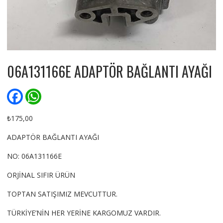
06A131166E ADAPTÖR BAĞLANTI AYAĞI
F
W
a
h
c
a
e
t
₺
175,00
b
s
o
A
ADAPTÖR BAĞLANTI AYAĞI
o
p
k
p
NO: 06A131166E
ORJİNAL SIFIR ÜRÜN
TOPTAN SATIŞIMIZ MEVCUTTUR.
TÜRKİYE’NİN HER YERİNE KARGOMUZ VARDIR.