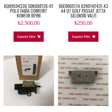
6Q0959433G 5DK008126-01
06E906517A 0280142431 A3
POLO FABİA COMFORT
A4 Q7 GOLF PASSAT JETTA
KONFOR BEYNİ
SELENOİD VALFİ
₺
2.500,00
₺
250,00
Sepete Ekle
Sepete Ekle