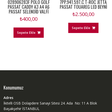
028906283F POLO GOLF
7PP.941.597.C T-ROC JETTA
PASSAT CADDY A3 A4 A6
PASSAT TOUAREG LED BEYNİ
PASSAT SELENOİD VALFİ
₺
2.500,00
₺
400,00
Sepete Ekle
Sepete Ekle
Konumumuz
Adres
İkitelli OSB Dolapdere Sanayi Sitesi 24. Ada No: 11 A Blok
Başakşehir İSTANBUL