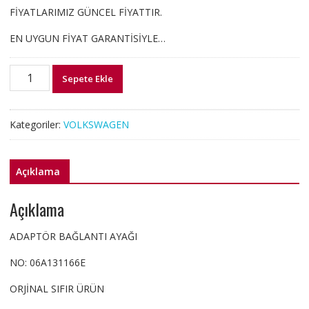
FİYATLARIMIZ GÜNCEL FİYATTIR.
EN UYGUN FİYAT GARANTİSİYLE…
06A131166E
Sepete Ekle
ADAPTÖR
BAĞLANTI
AYAĞI
Kategoriler:
VOLKSWAGEN
adet
Açıklama
Açıklama
ADAPTÖR BAĞLANTI AYAĞI
NO: 06A131166E
ORJİNAL SIFIR ÜRÜN