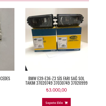
RCEDES
BMW E39-E36-Z3 SİS FARI SAĞ SOL
TAKIM 37020749 37030749 37020999
₺
3.000,00
Sepete Ekle