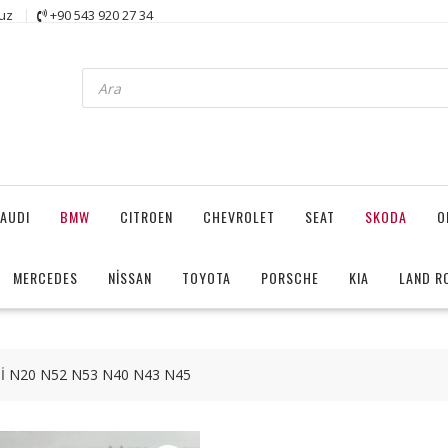
uz
+90 543 920 27 34
Products
search
AUDI
BMW
CITROEN
CHEVROLET
SEAT
SKODA
O
MERCEDES
NİSSAN
TOYOTA
PORSCHE
KIA
LAND R
 N20 N52 N53 N40 N43 N45