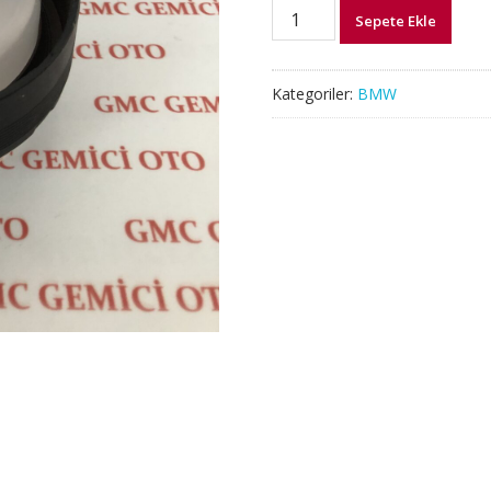
11117547842
Sepete Ekle
BMW
KRANK
KEÇESİ
Kategoriler:
BMW
N20
N52
N53
N40
N43
N45
adet