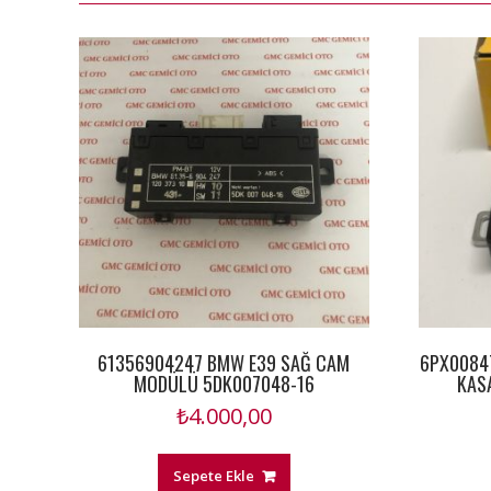
61356904247 BMW E39 SAĞ CAM
6PX0084
MODÜLÜ 5DK007048-16
KAS
₺
4.000,00
Sepete Ekle