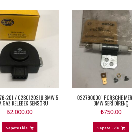
76-201 / 0280120318 BMW 5
0227900001 PORSCHE ME
A GAZ KELEBEK SENSÖRÜ
BMW SERİ DİRENÇ
₺
2.000,00
₺
750,00
Sepete Ekle
Sepete Ekle