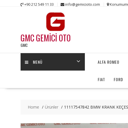
Skip
+90 212 549 11 33
info@gemicioto.com
Konumum
to
content
GMC GEMİCİ OTO
GMC
MENÜ
ALFA ROMEO
FIAT
FORD
Home
Ürünler
11117547842 BMW KRANK KEÇESİ