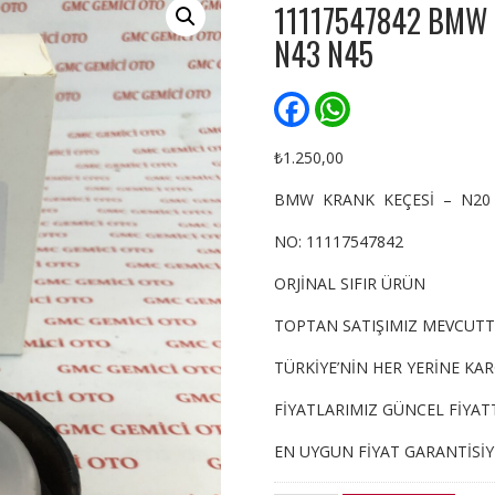
11117547842 BMW 
N43 N45
F
W
a
h
c
a
e
t
₺
1.250,00
b
s
o
A
BMW KRANK KEÇESİ – N20 – 
o
p
k
p
NO: 11117547842
ORJİNAL SIFIR ÜRÜN
TOPTAN SATIŞIMIZ MEVCUTT
TÜRKİYE’NİN HER YERİNE KA
FİYATLARIMIZ GÜNCEL FİYATT
EN UYGUN FİYAT GARANTİSİ