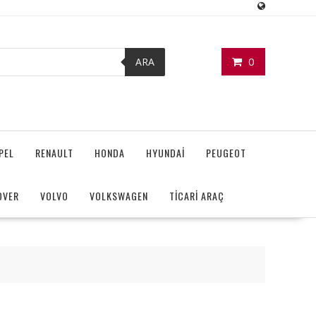
0
ARA
PEL
RENAULT
HONDA
HYUNDAİ
PEUGEOT
OVER
VOLVO
VOLKSWAGEN
TİCARİ ARAÇ