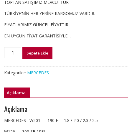
TOPTAN SATIŞIMIZ MEVCUTTUR.
TÜRKİYE’NİN HER YERİNE KARGOMUZ VARDIR.
FİYATLARIMIZ GÜNCEL FİYATTIR.
EN UYGUN FİYAT GARANTİSİYLE…
14K-
Sepete Ekle
7DUO
Z18
BUJİ
Kategoriler:
MERCEDES
MERCEDES
W201
W126
Açıklama
W123
W124
Açıklama
102
MOTOR
MERCEDES W201 – 190 E 1.8 / 2.0 / 2.3 / 2.5
adet
W126 – 300 SE / SEL