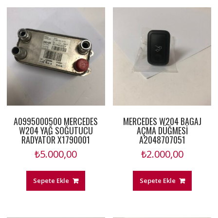
A0995000500 MERCEDES
MERCEDES W204 BAGAJ
W204 YAĞ SOĞUTUCU
AÇMA DÜĞMESİ
RADYATÖR X1790001
A2048707051
₺
5.000,00
₺
2.000,00
Sepete Ekle
Sepete Ekle