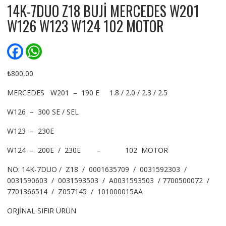
14K-7DUO Z18 BUJİ MERCEDES W201
W126 W123 W124 102 MOTOR
F
W
a
h
c
a
e
t
₺
800,00
b
s
o
A
MERCEDES W201 – 190 E 1.8 / 2.0 / 2.3 / 2.5
o
p
k
p
W126 – 300 SE / SEL
W123 – 230E
W124 – 200E / 230E – 102 MOTOR
NO: 14K-7DUO / Z18 / 0001635709 / 0031592303 /
0031590603 / 0031593503 / A0031593503 / 7700500072 /
7701366514 / Z057145 / 101000015AA
ORJİNAL SIFIR ÜRÜN