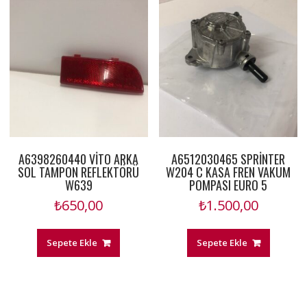
A6398260440 VİTO ARKA
A6512030465 SPRİNTER
SOL TAMPON REFLEKTÖRÜ
W204 C KASA FREN VAKUM
W639
POMPASI EURO 5
₺
650,00
₺
1.500,00
Sepete Ekle
Sepete Ekle