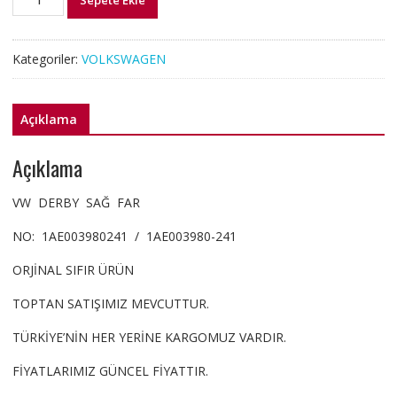
Sepete Ekle
1AE003980-
241
VW
Kategoriler:
VOLKSWAGEN
DERBY
SAĞ
FAR
Açıklama
adet
Açıklama
VW DERBY SAĞ FAR
NO: 1AE003980241 / 1AE003980-241
ORJİNAL SIFIR ÜRÜN
TOPTAN SATIŞIMIZ MEVCUTTUR.
TÜRKİYE’NİN HER YERİNE KARGOMUZ VARDIR.
FİYATLARIMIZ GÜNCEL FİYATTIR.