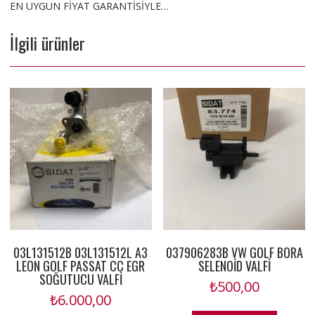
EN UYGUN FİYAT GARANTİSİYLE…
İlgili ürünler
03L131512B 03L131512L A3
037906283B VW GOLF BORA
LEON GOLF PASSAT CC EGR
SELENOİD VALFİ
SOĞUTUCU VALFİ
₺
500,00
₺
6.000,00