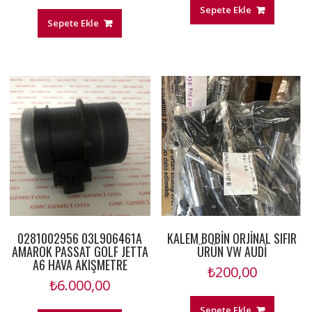
Sepete Ekle
Sepete Ekle
0281002956 03L906461A
KALEM BOBİN ORJİNAL SIFIR
AMAROK PASSAT GOLF JETTA
ÜRÜN VW AUDİ
A6 HAVA AKIŞMETRE
₺
200,00
₺
6.000,00
Sepete Ekle