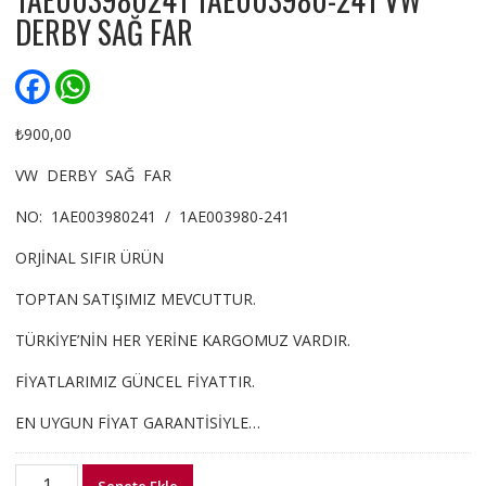
DERBY SAĞ FAR
F
W
a
h
c
a
e
t
₺
900,00
b
s
o
A
VW DERBY SAĞ FAR
o
p
k
p
NO: 1AE003980241 / 1AE003980-241
ORJİNAL SIFIR ÜRÜN
TOPTAN SATIŞIMIZ MEVCUTTUR.
TÜRKİYE’NİN HER YERİNE KARGOMUZ VARDIR.
FİYATLARIMIZ GÜNCEL FİYATTIR.
EN UYGUN FİYAT GARANTİSİYLE…
1AE003980241