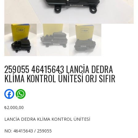
259055 46415643 LANCİA DEDRA
KLİMA KONTROL ÜNİTESİ ORJ SIFIR
F
W
a
h
c
a
e
t
₺
2.000,00
b
s
o
A
LANCİA DEDRA KLİMA KONTROL ÜNİTESİ
o
p
k
p
NO: 46415643 / 259055