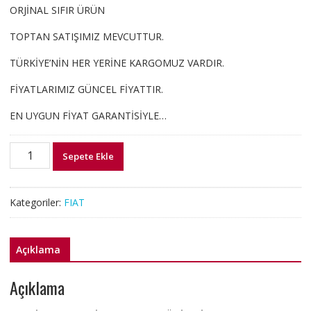
ORJİNAL SIFIR ÜRÜN
TOPTAN SATIŞIMIZ MEVCUTTUR.
TÜRKİYE’NİN HER YERİNE KARGOMUZ VARDIR.
FİYATLARIMIZ GÜNCEL FİYATTIR.
EN UYGUN FİYAT GARANTİSİYLE…
259055
Sepete Ekle
46415643
LANCİA
DEDRA
Kategoriler:
FIAT
KLİMA
KONTROL
ÜNİTESİ
Açıklama
ORJ
SIFIR
Açıklama
adet