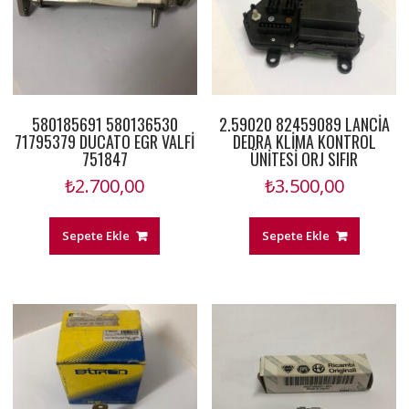
580185691 580136530
2.59020 82459089 LANCİA
71795379 DUCATO EGR VALFİ
DEDRA KLİMA KONTROL
751847
ÜNİTESİ ORJ SIFIR
₺
2.700,00
₺
3.500,00
Sepete Ekle
Sepete Ekle