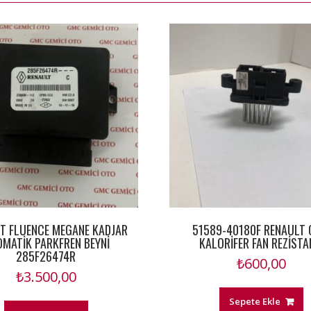
T FLUENCE MEGANE KADJAR
51589-40180F RENAULT 
MATİK PARKFREN BEYNİ
KALORİFER FAN REZİSTA
285F26474R
₺
600,00
₺
3.500,00
Sepete Ekle