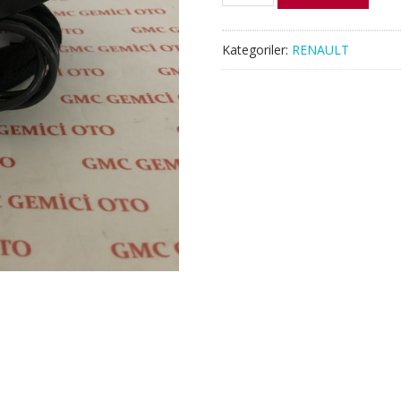
RENAULT
CLIO
V
Kategoriler:
RENAULT
BALIK
SIRTI
ANTEN
adet