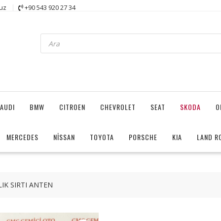
uz
+90 543 920 27 34
Products
search
AUDI
BMW
CITROEN
CHEVROLET
SEAT
SKODA
O
MERCEDES
NİSSAN
TOYOTA
PORSCHE
KIA
LAND R
IK SIRTI ANTEN