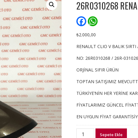
26R0310268 RENAU
F
W
a
h
c
a
e
t
₺
2.000,00
b
s
o
A
RENAULT CLIO V BALIK SIRTI
o
p
k
p
NO: 26R0310268 / 26R-03102
ORJİNAL SIFIR ÜRÜN
TOPTAN SATIŞIMIZ MEVCUTT
TÜRKİYE’NİN HER YERİNE KA
FİYATLARIMIZ GÜNCEL FİYATT
EN UYGUN FİYAT GARANTİSİ
26R0310268
Sepete Ekle