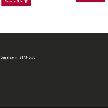
Sepete Ekle
ok Başakşehir İSTANBUL