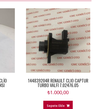
CLİO
144839204R RENAULT CLIO CAPTUR
NSI
TURBO VALFİ 7.02476.05
₺
1.000,00
Sepete Ekle