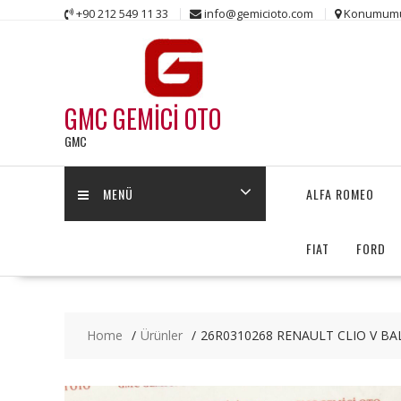
Skip
+90 212 549 11 33
info@gemicioto.com
Konumum
to
content
GMC GEMİCİ OTO
GMC
MENÜ
ALFA ROMEO
FIAT
FORD
Home
Ürünler
26R0310268 RENAULT CLIO V BAL