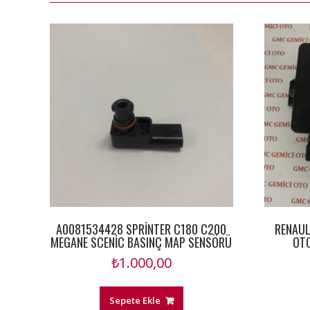
A0081534428 SPRİNTER C180 C200
RENAUL
MEGANE SCENİC BASINÇ MAP SENSÖRÜ
OTO
₺
1.000,00
Sepete Ekle