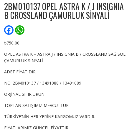
2BM010137 OPEL ASTRA K / J INSIGNIA
B CROSSLAND ÇAMURLUK SİNYALİ
F
W
a
h
c
a
e
t
₺
750,00
b
s
o
A
OPEL ASTRA K – ASTRA J / INSIGNIA B / CROSSLAND SAĞ SOL
o
p
ÇAMURLUK SİNYALİ
k
p
ADET FİYATIDIR.
NO: 2BM010137 / 13491088 / 13491089
ORJİNAL SIFIR ÜRÜN
TOPTAN SATIŞIMIZ MEVCUTTUR.
TÜRKİYE’NİN HER YERİNE KARGOMUZ VARDIR.
FİYATLARIMIZ GÜNCEL FİYATTIR.