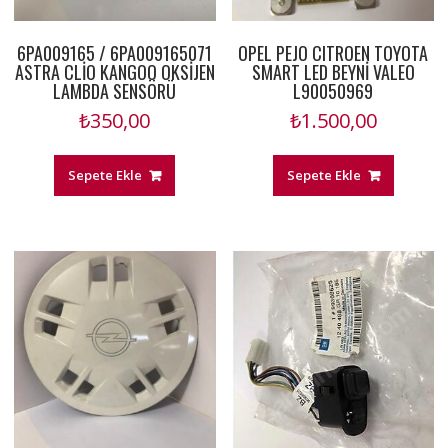
6PA009165 / 6PA009165071
OPEL PEJO CITROEN TOYOTA
ASTRA CLİO KANGOO OKSİJEN
SMART LED BEYNİ VALEO
LAMBDA SENSÖRÜ
L90050969
₺
350,00
₺
1.500,00
Sepete Ekle
Sepete Ekle