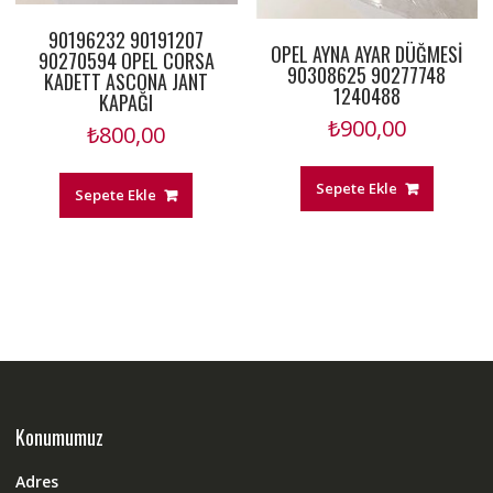
90196232 90191207
OPEL AYNA AYAR DÜĞMESİ
90270594 OPEL CORSA
90308625 90277748
KADETT ASCONA JANT
1240488
KAPAĞI
₺
900,00
₺
800,00
Sepete Ekle
Sepete Ekle
Konumumuz
Adres