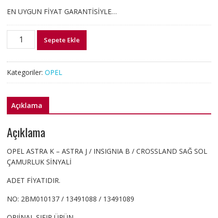
EN UYGUN FİYAT GARANTİSİYLE…
2BM010137
Sepete Ekle
OPEL
ASTRA
K
Kategoriler:
OPEL
/
J
INSIGNIA
Açıklama
B
CROSSLAND
Açıklama
ÇAMURLUK
SİNYALİ
OPEL ASTRA K – ASTRA J / INSIGNIA B / CROSSLAND SAĞ SOL
adet
ÇAMURLUK SİNYALİ
ADET FİYATIDIR.
NO: 2BM010137 / 13491088 / 13491089
ORJİNAL SIFIR ÜRÜN