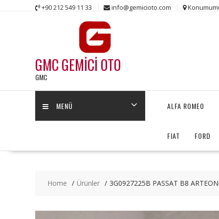
Skip
+90 212 549 11 33
info@gemicioto.com
Konumum
to
content
GMC GEMİCİ OTO
GMC
MENÜ
ALFA ROMEO
FIAT
FORD
Home
Ürünler
3G0927225B PASSAT B8 ARTEON