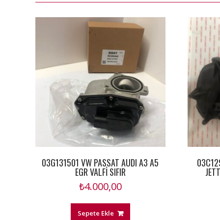
03G131501 VW PASSAT AUDI A3 A5
03C12
EGR VALFİ SIFIR
JET
₺
4.000,00
Sepete Ekle