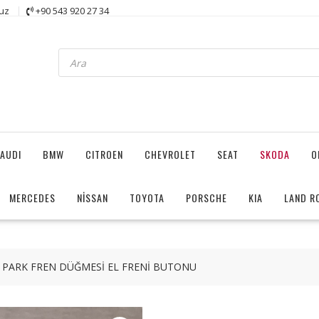
uz
+90 543 920 27 34
Products
search
AUDI
BMW
CITROEN
CHEVROLET
SEAT
SKODA
O
MERCEDES
NİSSAN
TOYOTA
PORSCHE
KIA
LAND R
 PARK FREN DÜĞMESİ EL FRENİ BUTONU