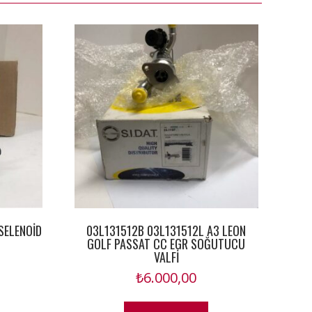
SELENOİD
03L131512B 03L131512L A3 LEON
GOLF PASSAT CC EGR SOĞUTUCU
VALFİ
₺
6.000,00