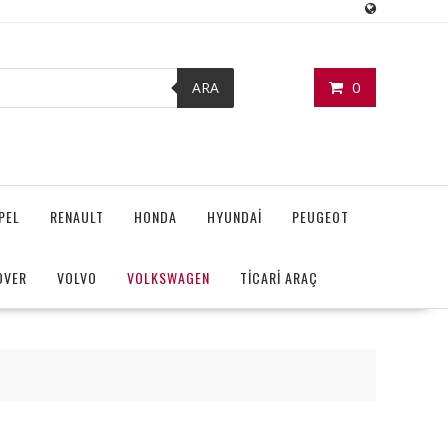
0
ARA
PEL
RENAULT
HONDA
HYUNDAİ
PEUGEOT
OVER
VOLVO
VOLKSWAGEN
TİCARİ ARAÇ