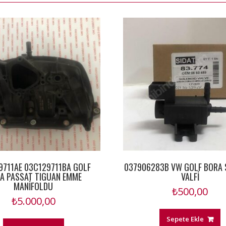
9711AE 03C129711BA GOLF
037906283B VW GOLF BORA 
TA PASSAT TIGUAN EMME
VALFİ
MANİFOLDU
₺
500,00
₺
5.000,00
Sepete Ekle