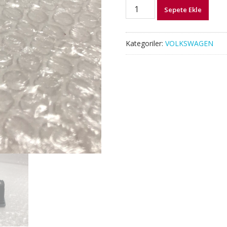
3G0927225B
Sepete Ekle
PASSAT
B8
ARTEON
Kategoriler:
VOLKSWAGEN
PARK
FREN
DÜĞMESİ
EL
FRENİ
BUTONU
adet