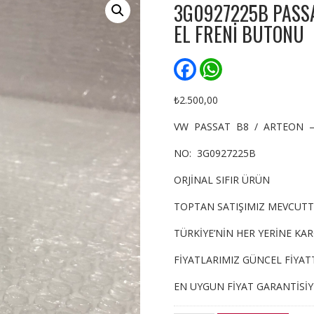
3G0927225B PASS
EL FRENİ BUTONU
F
W
a
h
c
a
e
t
₺
2.500,00
b
s
o
A
VW PASSAT B8 / ARTEON –
o
p
k
p
NO: 3G0927225B
ORJİNAL SIFIR ÜRÜN
TOPTAN SATIŞIMIZ MEVCUTT
TÜRKİYE’NİN HER YERİNE KA
FİYATLARIMIZ GÜNCEL FİYATT
EN UYGUN FİYAT GARANTİSİ