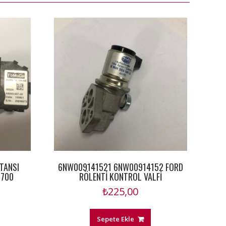
STANSI
6NW009141521 6NW00914152 FORD
0700
RÖLENTİ KONTROL VALFİ
₺
225,00
Sepete Ekle