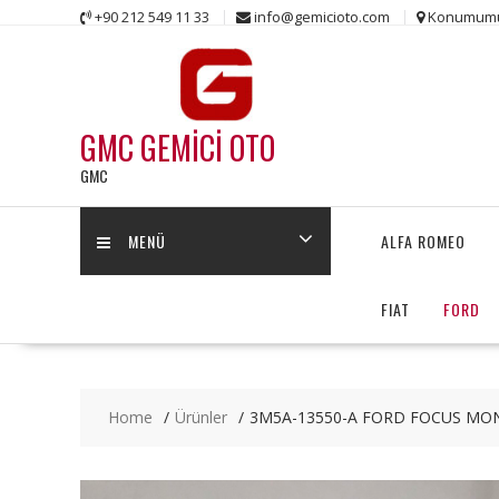
Skip
+90 212 549 11 33
info@gemicioto.com
Konumum
to
content
GMC GEMİCİ OTO
GMC
MENÜ
ALFA ROMEO
FIAT
FORD
Home
Ürünler
3M5A-13550-A FORD FOCUS MO