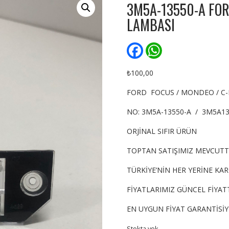
3M5A-13550-A FO
LAMBASI
F
W
a
h
c
a
e
t
₺
100,00
b
s
o
A
FORD FOCUS / MONDEO / C
o
p
k
p
NO: 3M5A-13550-A / 3M5A1
ORJİNAL SIFIR ÜRÜN
TOPTAN SATIŞIMIZ MEVCUTT
TÜRKİYE’NİN HER YERİNE KA
FİYATLARIMIZ GÜNCEL FİYATT
EN UYGUN FİYAT GARANTİSİ
Stokta yok