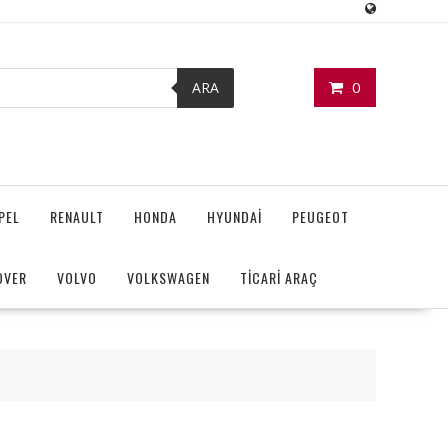
0
ARA
PEL
RENAULT
HONDA
HYUNDAİ
PEUGEOT
OVER
VOLVO
VOLKSWAGEN
TİCARİ ARAÇ