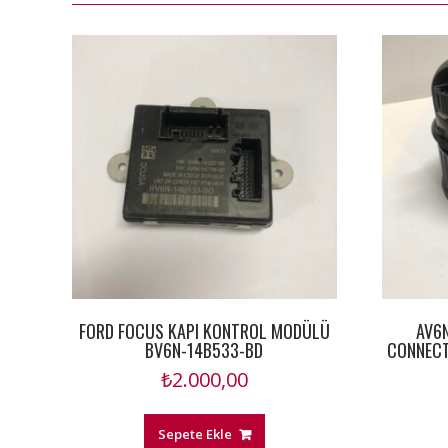
FORD FOCUS KAPI KONTROL MODÜLÜ
AV6
BV6N-14B533-BD
CONNECT
₺
2.000,00
Sepete Ekle