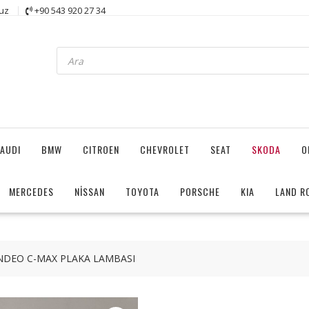
uz
+90 543 920 27 34
Products
search
AUDI
BMW
CITROEN
CHEVROLET
SEAT
SKODA
O
MERCEDES
NİSSAN
TOYOTA
PORSCHE
KIA
LAND R
NDEO C-MAX PLAKA LAMBASI