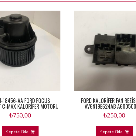
N-18456-AA FORD FOCUS
FORD KALORİFER FAN REZİ
 C-MAX KALORİFER MOTORU
AV6N19E624AB A60050
₺
750,00
₺
250,00
Sepete Ekle
Sepete Ekle