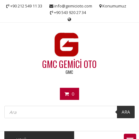
Skip
+90 212 549 11 33
info@gemicioto.com
Konumumuz
to
+90 543 920 27 34
content
GMC GEMİCİ OTO
GMC
0
Products
search
ARA