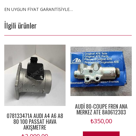
EN UYGUN FİYAT GARANTİSİYLE…
İlgili ürünler
AUDİ 80-COUPE FREN ANA
MERKEZ ATE 8A0612303
078133471A AUDI A4 A6 A8
₺
350,00
80 100 PASSAT HAVA
AKIŞMETRE