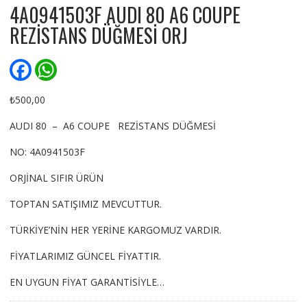
4A0941503F AUDI 80 A6 COUPE
REZİSTANS DÜĞMESİ ORJ
F
W
a
h
c
a
e
t
₺
500,00
b
s
o
A
AUDI 80 – A6 COUPE REZİSTANS DÜĞMESİ
o
p
k
p
NO: 4A0941503F
ORJİNAL SIFIR ÜRÜN
TOPTAN SATIŞIMIZ MEVCUTTUR.
TÜRKİYE’NİN HER YERİNE KARGOMUZ VARDIR.
FİYATLARIMIZ GÜNCEL FİYATTIR.
EN UYGUN FİYAT GARANTİSİYLE…