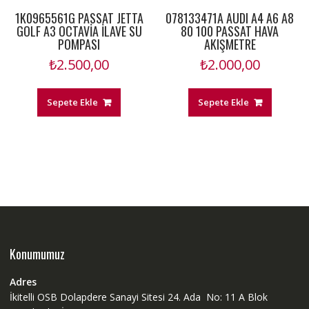
1K0965561G PASSAT JETTA
078133471A AUDI A4 A6 A8
GOLF A3 OCTAVİA İLAVE SU
80 100 PASSAT HAVA
POMPASI
AKIŞMETRE
₺
2.500,00
₺
2.000,00
Sepete Ekle
Sepete Ekle
Konumumuz
Adres
İkitelli OSB Dolapdere Sanayi Sitesi 24. Ada No: 11 A Blok