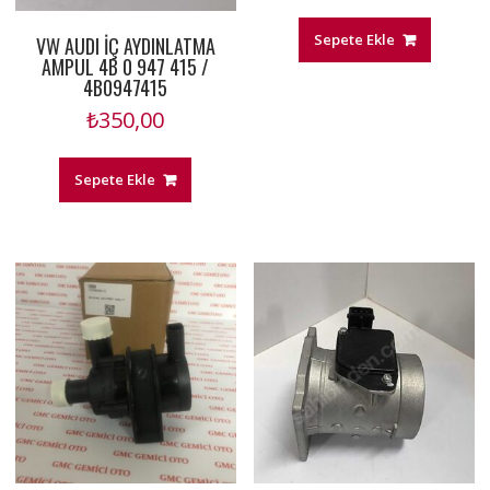
Sepete Ekle
VW AUDI İÇ AYDINLATMA
AMPUL 4B 0 947 415 /
4B0947415
₺
350,00
Sepete Ekle