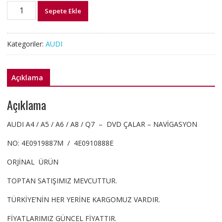
4E0919887M
Sepete Ekle
4E0910888E
A4
A5
Kategoriler:
AUDI
A6A8
Q7
DVD
Açıklama
ÇALAR
NAVİGASYON
Açıklama
adet
AUDI A4 / A5 / A6 / A8 / Q7 – DVD ÇALAR – NAVİGASYON
NO: 4E0919887M / 4E0910888E
ORJİNAL ÜRÜN
TOPTAN SATIŞIMIZ MEVCUTTUR.
TÜRKİYE’NİN HER YERİNE KARGOMUZ VARDIR.
FİYATLARIMIZ GÜNCEL FİYATTIR.