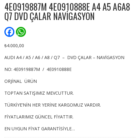
4E0919887M 4E0910888E A4 A5 A6A8
Q7 DVD ÇALAR NAVİGASYON
F
W
a
h
c
a
e
t
₺
4.000,00
b
s
o
A
AUDI A4 / A5 / A6 / A8 / Q7 – DVD ÇALAR – NAVİGASYON
o
p
k
p
NO: 4E0919887M / 4E0910888E
ORJİNAL ÜRÜN
TOPTAN SATIŞIMIZ MEVCUTTUR.
TÜRKİYE’NİN HER YERİNE KARGOMUZ VARDIR.
FİYATLARIMIZ GÜNCEL FİYATTIR.
EN UYGUN FİYAT GARANTİSİYLE…