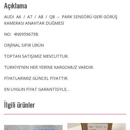
Açıklama
KAMERASI
ANAHTARI
AUDI A6 / A7 / A8 / Q8 – PARK SENSÖRÜ GERİ GÖRÜŞ
adet
KAMERASI ANAHTAR DÜĞMESİ
NO: 4N0959673B
ORJİNAL SIFIR ÜRÜN
TOPTAN SATIŞIMIZ MEVCUTTUR.
TÜRKİYE’NİN HER YERİNE KARGOMUZ VARDIR.
FİYATLARIMIZ GÜNCEL FİYATTIR.
EN UYGUN FİYAT GARANTİSİYLE…
İlgili ürünler