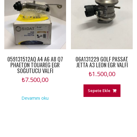
059131512AQ A4 A6 A8 Q7
06A131229 GOLF PASSAT
PHAETON TOUAREG EGR
JETTA A3 LEON EGR VALFİ
SOĞUTUCU VALFİ
₺
1.500,00
₺
7.500,00
Sepete Ekle
Devamını oku