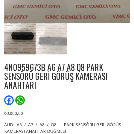
4N0959673B A6 A7 A8 Q8 PARK
SENSÖRÜ GERİ GÖRÜŞ KAMERASI
ANAHTARI
F
W
a
h
c
a
e
t
₺
3.000,00
b
s
o
A
AUDI A6 / A7 / A8 / Q8 – PARK SENSÖRÜ GERİ GÖRÜŞ
o
p
KAMERASI ANAHTAR DÜĞMESİ
k
p