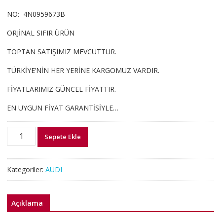
NO: 4N0959673B
ORJİNAL SIFIR ÜRÜN
TOPTAN SATIŞIMIZ MEVCUTTUR.
TÜRKİYE’NİN HER YERİNE KARGOMUZ VARDIR.
FİYATLARIMIZ GÜNCEL FİYATTIR.
EN UYGUN FİYAT GARANTİSİYLE…
4N0959673B
Sepete Ekle
A6
A7
A8
Kategoriler:
AUDI
Q8
PARK
SENSÖRÜ
Açıklama
GERİ
GÖRÜŞ