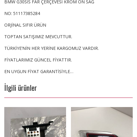
BMW G30SİS FAR ÇERÇEVESİ KROM ÖN SAĞ
NO: 51117385284
ORJİNAL SIFIR ÜRÜN
TOPTAN SATIŞIMIZ MEVCUTTUR.
TÜRKİYE’NİN HER YERİNE KARGOMUZ VARDIR.
FİYATLARIMIZ GÜNCEL FİYATTIR.
EN UYGUN FİYAT GARANTİSİYLE…
İlgili ürünler