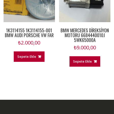
1K3114155 1K3114155-001
BMW MERCEDES DİREKSİYON
BMW AUDI PORSCHE VW FAR
MOTORU 6684440010J
5WK65000A
₺
2.000,00
₺
9.000,00
Sepete Ekle
Sepete Ekle