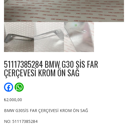
51117385284 BMW G30 SİS FAR
ÇERÇEVESİ KROM ÖN SAĞ
F
W
a
h
c
a
e
t
₺
2.000,00
b
s
o
A
BMW G30SİS FAR ÇERÇEVESİ KROM ÖN SAĞ
o
p
k
p
NO: 51117385284