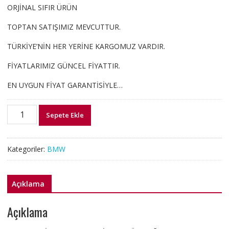
ORJİNAL SIFIR ÜRÜN
TOPTAN SATIŞIMIZ MEVCUTTUR.
TÜRKİYE’NİN HER YERİNE KARGOMUZ VARDIR.
FİYATLARIMIZ GÜNCEL FİYATTIR.
EN UYGUN FİYAT GARANTİSİYLE…
51117385284
Sepete Ekle
BMW
G30
SİS
Kategoriler:
BMW
FAR
ÇERÇEVESİ
KROM
Açıklama
ÖN
SAĞ
Açıklama
adet