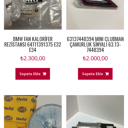
BMW FAN KALORİFER
63137448394 MINI CLUBMAN
REZİSTANSI 64111391375 E32
ÇAMURLUK SİNYALİ 63.13-
E34
7448394
₺
2.300,00
₺
2.000,00
Sepete Ekle
Sepete Ekle