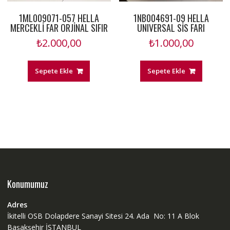
1ML009071-057 HELLA
1NB004691-09 HELLA
MERCEKLİ FAR ORJİNAL SIFIR
UNIVERSAL SİS FARI
₺
2.000,00
₺
1.000,00
Sepete Ekle
Sepete Ekle
Konumumuz
Adres
İkitelli OSB Dolapdere Sanayi Sitesi 24. Ada No: 11 A Blok
Başakşehir İSTANBUL