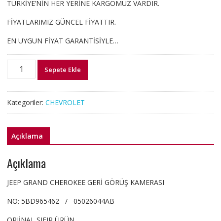
TÜRKİYE’NİN HER YERİNE KARGOMUZ VARDIR.
FİYATLARIMIZ GÜNCEL FİYATTIR.
EN UYGUN FİYAT GARANTİSİYLE…
5BD965462
Sepete Ekle
JEEP
GRAND
CHEROKEE
Kategoriler:
CHEVROLET
GERİ
GÖRÜŞ
KAMERASI
Açıklama
05026044AB
adet
Açıklama
JEEP GRAND CHEROKEE GERİ GÖRÜŞ KAMERASI
NO: 5BD965462 / 05026044AB
ORJİNAL SIFIR ÜRÜN