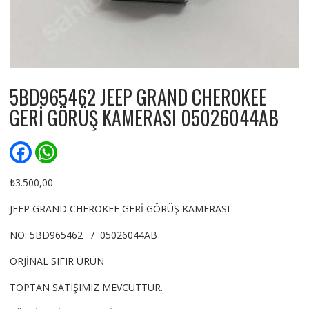
5BD965462 JEEP GRAND CHEROKEE
GERİ GÖRÜŞ KAMERASI 05026044AB
F
W
a
h
c
a
e
t
₺
3.500,00
b
s
o
A
JEEP GRAND CHEROKEE GERİ GÖRÜŞ KAMERASI
o
p
k
p
NO: 5BD965462 / 05026044AB
ORJİNAL SIFIR ÜRÜN
TOPTAN SATIŞIMIZ MEVCUTTUR.