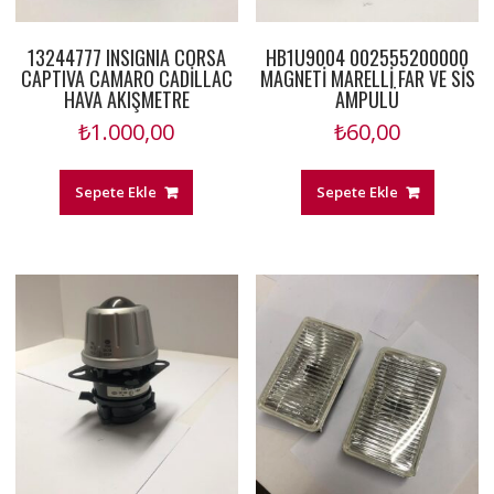
13244777 INSIGNIA CORSA
HB1U9004 002555200000
CAPTIVA CAMARO CADİLLAC
MAGNETİ MARELLİ FAR VE SİS
HAVA AKIŞMETRE
AMPULÜ
₺
1.000,00
₺
60,00
Sepete Ekle
Sepete Ekle