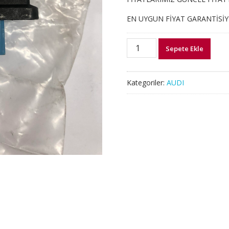
EN UYGUN FİYAT GARANTİSİ
5DF008886-
Sepete Ekle
27
A4
A6
Kategoriler:
AUDI
A8
Q7
FAR
AYAR
KONTROL
BEYNİ
4F0907357F
adet