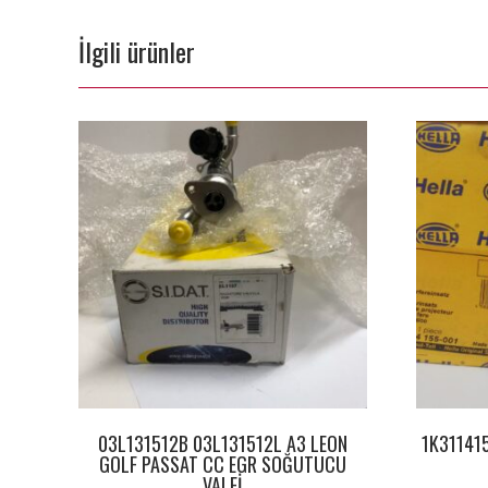
İlgili ürünler
03L131512B 03L131512L A3 LEON
1K31141
GOLF PASSAT CC EGR SOĞUTUCU
VALFİ