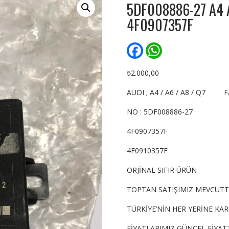
5DF008886-27 A4 
4F0907357F
F
W
a
h
c
a
e
t
₺
2.000,00
b
s
o
A
AUDI ; A4 / A6 / A8 / Q7 
o
p
k
p
NO : 5DF008886-27
4F0907357F
4F0910357F
ORJİNAL SIFIR ÜRÜN
TOPTAN SATIŞIMIZ MEVCUTT
TÜRKİYE’NİN HER YERİNE KA
FİYATLARIMIZ GÜNCEL FİYATT