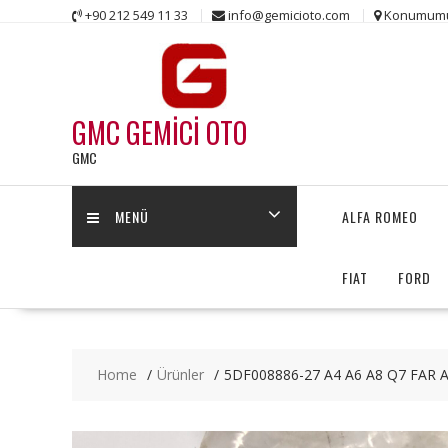
Skip
+90 212 549 11 33
info@gemicioto.com
Konumum
to
content
GMC GEMİCİ OTO
GMC
MENÜ
ALFA ROMEO
FIAT
FORD
Home
Ürünler
5DF008886-27 A4 A6 A8 Q7 FAR