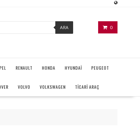
0
ARA
PEL
RENAULT
HONDA
HYUNDAİ
PEUGEOT
OVER
VOLVO
VOLKSWAGEN
TİCARİ ARAÇ