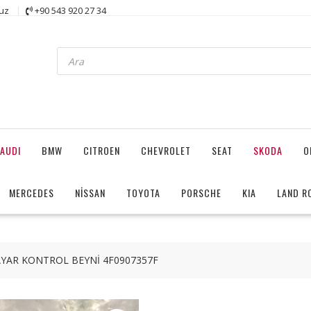
uz
+90 543 920 27 34
Products
search
AUDI
BMW
CITROEN
CHEVROLET
SEAT
SKODA
O
MERCEDES
NİSSAN
TOYOTA
PORSCHE
KIA
LAND R
 AYAR KONTROL BEYNİ 4F0907357F