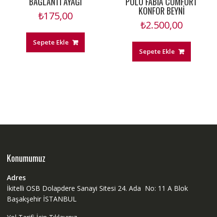
BAĞLANTI AYAĞI
POLO FABİA COMFORT
KONFOR BEYNİ
₺
175,00
₺
2.500,00
Sepete Ekle
Sepete Ekle
Konumumuz
Adres
İkitelli OSB Dolapdere Sanayi Sitesi 24. Ada No: 11 A Blok
Başakşehir İSTANBUL