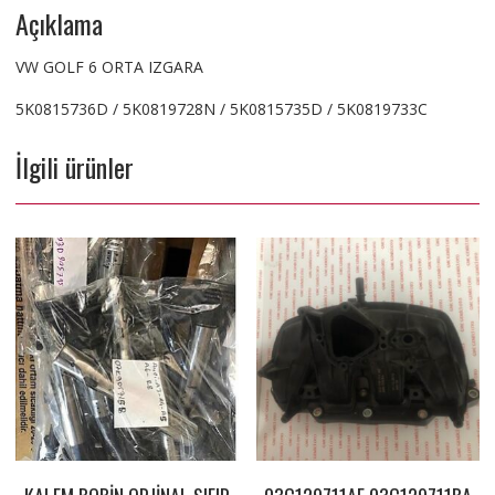
Açıklama
VW GOLF 6 ORTA IZGARA
5K0815736D / 5K0819728N / 5K0815735D / 5K0819733C
İlgili ürünler