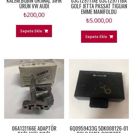
KALEM BOBİN ORJİNAL SIFIR
03C129711AE 03C129711BA
ÜRÜN VW AUDİ
GOLF JETTA PASSAT TIGUAN
EMME MANİFOLDU
₺
200,00
₺
5.000,00
Sepete Ekle
Sepete Ekle
06A131166E ADAPTÖR
6Q0959433G 5DK008126-01