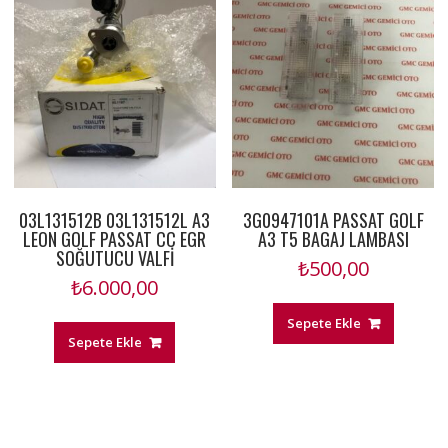
03L131512B 03L131512L A3
3G0947101A PASSAT GOLF
LEON GOLF PASSAT CC EGR
A3 T5 BAGAJ LAMBASI
SOĞUTUCU VALFİ
₺
500,00
₺
6.000,00
Sepete Ekle
Sepete Ekle