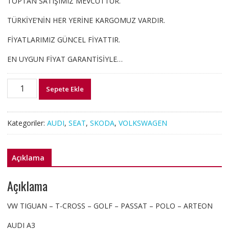
TOPTAN SATIŞIMIZ MEVCUTTUR.
TÜRKİYE’NİN HER YERİNE KARGOMUZ VARDIR.
FİYATLARIMIZ GÜNCEL FİYATTIR.
EN UYGUN FİYAT GARANTİSİYLE…
5Q0127400J
Sepete Ekle
5Q0127399AQ
TIGUAN
PASSAT
Kategoriler:
AUDI
,
SEAT
,
SKODA
,
VOLKSWAGEN
GOLF
YAKIT
FİLTRESİ
Açıklama
KOMPLE
adet
Açıklama
VW TIGUAN – T-CROSS – GOLF – PASSAT – POLO – ARTEON
AUDI A3