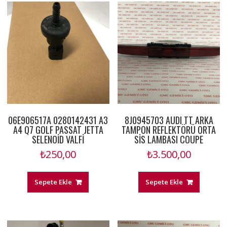
06E906517A 0280142431 A3
8J0945703 AUDI TT ARKA
A4 Q7 GOLF PASSAT JETTA
TAMPON REFLEKTÖRÜ ORTA
SELENOİD VALFİ
SİS LAMBASI COUPE
₺
250,00
₺
3.500,00
Sepete Ekle
Sepete Ekle