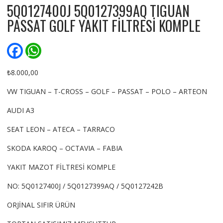
5Q0127400J 5Q0127399AQ TIGUAN
PASSAT GOLF YAKIT FİLTRESİ KOMPLE
F
W
a
h
c
a
e
t
₺
8.000,00
b
s
o
A
VW TIGUAN – T-CROSS – GOLF – PASSAT – POLO – ARTEON
o
p
k
p
AUDI A3
SEAT LEON – ATECA – TARRACO
SKODA KAROQ – OCTAVIA – FABIA
YAKIT MAZOT FİLTRESİ KOMPLE
NO: 5Q0127400J / 5Q0127399AQ / 5Q0127242B
ORJİNAL SIFIR ÜRÜN