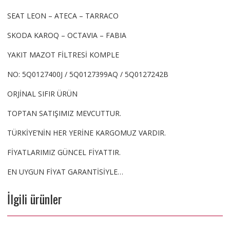
SEAT LEON – ATECA – TARRACO
SKODA KAROQ – OCTAVIA – FABIA
YAKIT MAZOT FİLTRESİ KOMPLE
NO: 5Q0127400J / 5Q0127399AQ / 5Q0127242B
ORJİNAL SIFIR ÜRÜN
TOPTAN SATIŞIMIZ MEVCUTTUR.
TÜRKİYE’NİN HER YERİNE KARGOMUZ VARDIR.
FİYATLARIMIZ GÜNCEL FİYATTIR.
EN UYGUN FİYAT GARANTİSİYLE…
İlgili ürünler