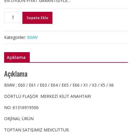
EN UYGUN FİYAT GARANTİSİYLE…
61316919506
Sepete Ekle
E60
E61
E63
Kategoriler:
BMW
E65
DÖRTLÜ
FLAŞÖR
Açıklama
MERKEZİ
KİLİT
Açıklama
DÜĞMESİ
adet
BMW ; E60 / E61 / E63 / E64 / E65 / E66 / X1 / X3 / X5 / X6
DÖRTLÜ FLAŞÖR MERKEZİ KİLİT ANAHTARI
NO: 61316919506
ORJİNAL ÜRÜN
TOPTAN SATIŞIMIZ MEVCUTTUR.