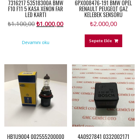
7316217 53518300A BMW
6PX008476-191 BMW OPEL
F10 F11 5 KASA XENON FAR
RENAULT PEUGEOT GAZ
LED KARTI
KELEBEK SENSÖRÜ
Orijinal
Şu
₺
1.100,00
₺
1.000,00
₺
2.000,00
fiyat:
andaki
₺1.100,00.
fiyat:
Sepete Ekle
Devamını oku
₺1.000,00.
HB1U9004 002555200000
4A0927841 0332002171