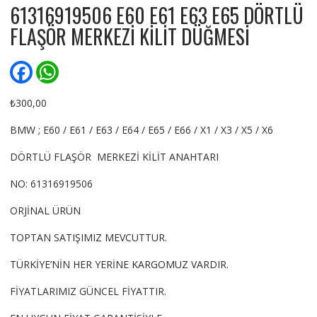
61316919506 E60 E61 E63 E65 DÖRTLÜ
FLAŞÖR MERKEZİ KİLİT DÜĞMESİ
F
W
a
h
c
a
e
t
₺
300,00
b
s
o
A
BMW ; E60 / E61 / E63 / E64 / E65 / E66 / X1 / X3 / X5 / X6
o
p
k
p
DÖRTLÜ FLAŞÖR MERKEZİ KİLİT ANAHTARI
NO: 61316919506
ORJİNAL ÜRÜN
TOPTAN SATIŞIMIZ MEVCUTTUR.
TÜRKİYE’NİN HER YERİNE KARGOMUZ VARDIR.
FİYATLARIMIZ GÜNCEL FİYATTIR.