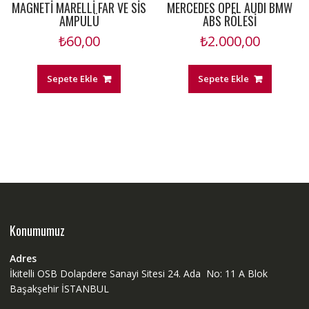
MAGNETİ MARELLİ FAR VE SİS
MERCEDES OPEL AUDI BMW
AMPULÜ
ABS RÖLESİ
₺
60,00
₺
2.000,00
Sepete Ekle
Sepete Ekle
Konumumuz
Adres
İkitelli OSB Dolapdere Sanayi Sitesi 24. Ada No: 11 A Blok
Başakşehir İSTANBUL