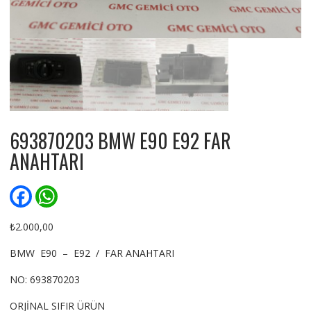
693870203 BMW E90 E92 FAR
ANAHTARI
F
W
a
h
c
a
e
t
₺
2.000,00
b
s
o
A
BMW E90 – E92 / FAR ANAHTARI
o
p
k
p
NO: 693870203
ORJİNAL SIFIR ÜRÜN