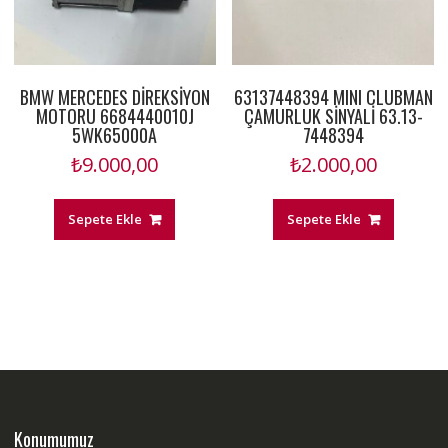
BMW MERCEDES DİREKSİYON
63137448394 MINI CLUBMAN
MOTORU 6684440010J
ÇAMURLUK SİNYALİ 63.13-
5WK65000A
7448394
₺
9.000,00
₺
2.000,00
Sepete Ekle
Sepete Ekle
Konumumuz