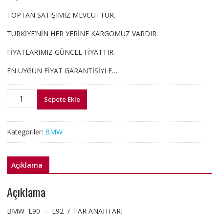
TOPTAN SATIŞIMIZ MEVCUTTUR.
TÜRKİYE’NİN HER YERİNE KARGOMUZ VARDIR.
FİYATLARIMIZ GÜNCEL FİYATTIR.
EN UYGUN FİYAT GARANTİSİYLE…
693870203
Sepete Ekle
BMW
E90
E92
Kategoriler:
BMW
FAR
ANAHTARI
adet
Açıklama
Açıklama
BMW E90 – E92 / FAR ANAHTARI