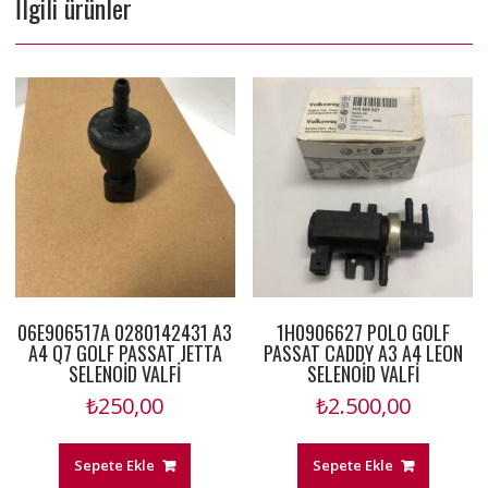
İlgili ürünler
06E906517A 0280142431 A3
1H0906627 POLO GOLF
A4 Q7 GOLF PASSAT JETTA
PASSAT CADDY A3 A4 LEON
SELENOİD VALFİ
SELENOİD VALFİ
₺
250,00
₺
2.500,00
Sepete Ekle
Sepete Ekle