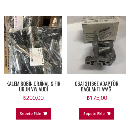
KALEM BOBİN ORJİNAL SIFIR
06A131166E ADAPTÖR
ÜRÜN VW AUDİ
BAĞLANTI AYAĞI
₺
200,00
₺
175,00
Sepete Ekle
Sepete Ekle