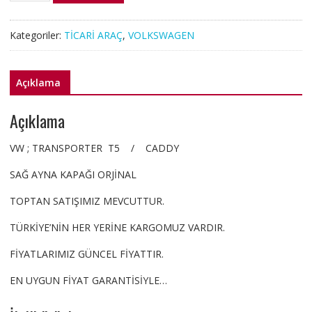
T5
CADDY
Kategoriler:
TİCARİ ARAÇ
,
VOLKSWAGEN
SAĞ
AYNA
KAPAĞI
Açıklama
ORJİNAL
ÜRÜN
Açıklama
adet
VW ; TRANSPORTER T5 / CADDY
SAĞ AYNA KAPAĞI ORJİNAL
TOPTAN SATIŞIMIZ MEVCUTTUR.
TÜRKİYE’NİN HER YERİNE KARGOMUZ VARDIR.
FİYATLARIMIZ GÜNCEL FİYATTIR.
EN UYGUN FİYAT GARANTİSİYLE…