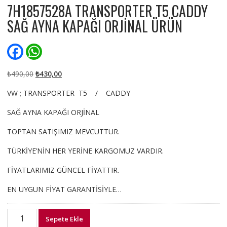
7H1857528A TRANSPORTER T5 CADDY
SAĞ AYNA KAPAĞI ORJİNAL ÜRÜN
F
W
a
h
c
a
e
t
Orijinal
Şu
₺
490,00
₺
430,00
b
s
fiyat:
andaki
o
A
VW ; TRANSPORTER T5 / CADDY
₺490,00.
fiyat:
o
p
k
p
₺430,00.
SAĞ AYNA KAPAĞI ORJİNAL
TOPTAN SATIŞIMIZ MEVCUTTUR.
TÜRKİYE’NİN HER YERİNE KARGOMUZ VARDIR.
FİYATLARIMIZ GÜNCEL FİYATTIR.
EN UYGUN FİYAT GARANTİSİYLE…
7H1857528A
Sepete Ekle
TRANSPORTER