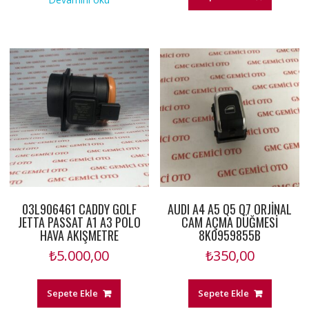
03L906461 CADDY GOLF
AUDI A4 A5 Q5 Q7 ORJİNAL
JETTA PASSAT A1 A3 POLO
CAM AÇMA DÜĞMESİ
HAVA AKIŞMETRE
8K0959855B
₺
5.000,00
₺
350,00
Sepete Ekle
Sepete Ekle