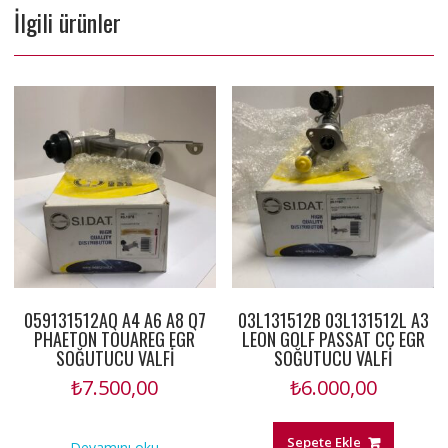
İlgili ürünler
059131512AQ A4 A6 A8 Q7
03L131512B 03L131512L A3
PHAETON TOUAREG EGR
LEON GOLF PASSAT CC EGR
SOĞUTUCU VALFİ
SOĞUTUCU VALFİ
₺
7.500,00
₺
6.000,00
Sepete Ekle
Devamını oku