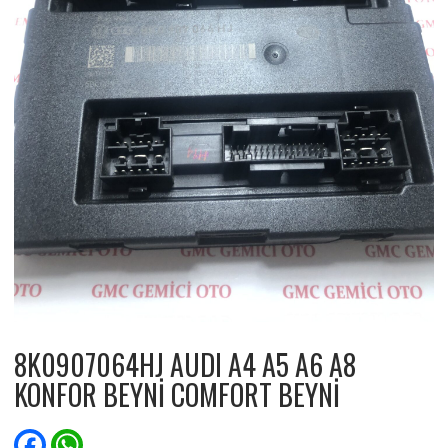
8K0907064HJ AUDI A4 A5 A6 A8
KONFOR BEYNİ COMFORT BEYNİ
F
W