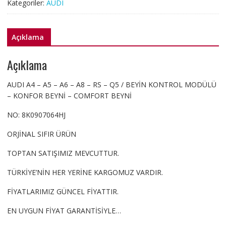
Kategoriler:
AUDI
A6
A8
KONFOR
Açıklama
BEYNİ
COMFORT
Açıklama
BEYNİ
adet
AUDI A4 – A5 – A6 – A8 – RS – Q5 / BEYİN KONTROL MODÜLÜ
– KONFOR BEYNİ – COMFORT BEYNİ
NO: 8K0907064HJ
ORJİNAL SIFIR ÜRÜN
TOPTAN SATIŞIMIZ MEVCUTTUR.
TÜRKİYE’NİN HER YERİNE KARGOMUZ VARDIR.
FİYATLARIMIZ GÜNCEL FİYATTIR.
EN UYGUN FİYAT GARANTİSİYLE…