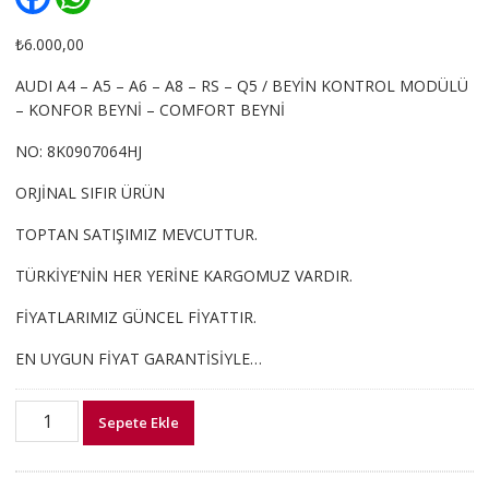
a
h
c
a
e
t
₺
6.000,00
b
s
o
A
AUDI A4 – A5 – A6 – A8 – RS – Q5 / BEYİN KONTROL MODÜLÜ
o
p
– KONFOR BEYNİ – COMFORT BEYNİ
k
p
NO: 8K0907064HJ
ORJİNAL SIFIR ÜRÜN
TOPTAN SATIŞIMIZ MEVCUTTUR.
TÜRKİYE’NİN HER YERİNE KARGOMUZ VARDIR.
FİYATLARIMIZ GÜNCEL FİYATTIR.
EN UYGUN FİYAT GARANTİSİYLE…
8K0907064HJ
Sepete Ekle
AUDI
A4
A5