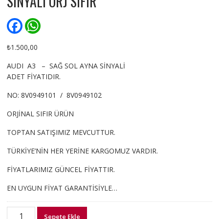
SİNYALİ ORJ SIFIR
F
W
a
h
c
a
e
t
₺
1.500,00
b
s
o
A
AUDI A3 – SAĞ SOL AYNA SİNYALİ
o
p
ADET FİYATIDIR.
k
p
NO: 8V0949101 / 8V0949102
ORJİNAL SIFIR ÜRÜN
TOPTAN SATIŞIMIZ MEVCUTTUR.
TÜRKİYE’NİN HER YERİNE KARGOMUZ VARDIR.
FİYATLARIMIZ GÜNCEL FİYATTIR.
EN UYGUN FİYAT GARANTİSİYLE…
8V0949101
Sepete Ekle