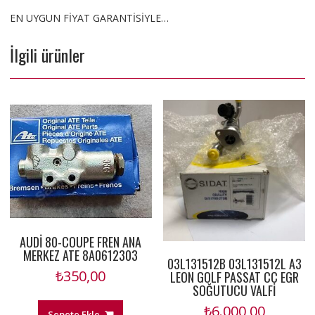
EN UYGUN FİYAT GARANTİSİYLE…
İlgili ürünler
AUDİ 80-COUPE FREN ANA
MERKEZ ATE 8A0612303
03L131512B 03L131512L A3
₺
350,00
LEON GOLF PASSAT CC EGR
SOĞUTUCU VALFİ
₺
6.000,00
Sepete Ekle