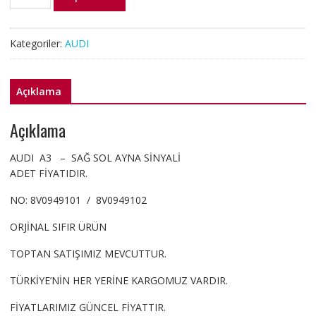
8V0949102
AUDI
A3
Kategoriler:
AUDI
AYNA
SİNYALİ
ORJ
Açıklama
SIFIR
adet
Açıklama
AUDI A3 – SAĞ SOL AYNA SİNYALİ
ADET FİYATIDIR.
NO: 8V0949101 / 8V0949102
ORJİNAL SIFIR ÜRÜN
TOPTAN SATIŞIMIZ MEVCUTTUR.
TÜRKİYE’NİN HER YERİNE KARGOMUZ VARDIR.
FİYATLARIMIZ GÜNCEL FİYATTIR.