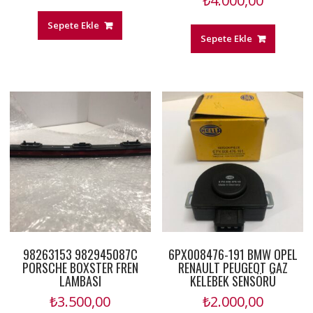
₺
4.000,00
Sepete Ekle
Sepete Ekle
98263153 982945087C
6PX008476-191 BMW OPEL
PORSCHE BOXSTER FREN
RENAULT PEUGEOT GAZ
LAMBASI
KELEBEK SENSÖRÜ
₺
3.500,00
₺
2.000,00