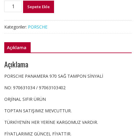
97063103402
Sepete Ekle
PORSCHE
PANAMERA
970
Kategoriler:
PORSCHE
SAĞ
TAMPON
SİNYALİ
Açıklama
adet
Açıklama
PORSCHE PANAMERA 970 SAĞ TAMPON SİNYALİ
NO: 970631034 / 97063103402
ORJİNAL SIFIR ÜRÜN
TOPTAN SATIŞIMIZ MEVCUTTUR.
TÜRKİYE’NİN HER YERİNE KARGOMUZ VARDIR.
FİYATLARIMIZ GÜNCEL FİYATTIR.