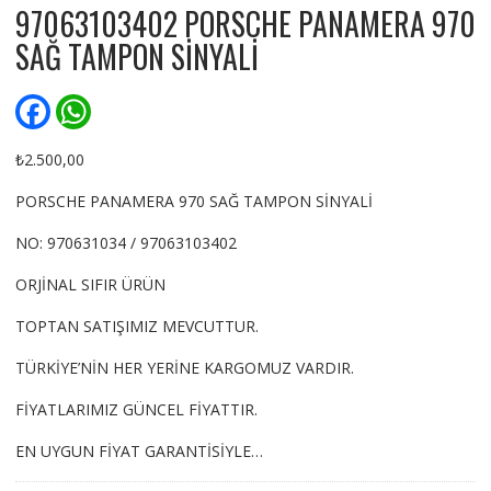
97063103402 PORSCHE PANAMERA 970
SAĞ TAMPON SİNYALİ
F
W
a
h
c
a
e
t
₺
2.500,00
b
s
o
A
PORSCHE PANAMERA 970 SAĞ TAMPON SİNYALİ
o
p
k
p
NO: 970631034 / 97063103402
ORJİNAL SIFIR ÜRÜN
TOPTAN SATIŞIMIZ MEVCUTTUR.
TÜRKİYE’NİN HER YERİNE KARGOMUZ VARDIR.
FİYATLARIMIZ GÜNCEL FİYATTIR.
EN UYGUN FİYAT GARANTİSİYLE…