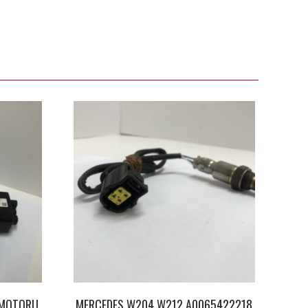
 MOTORU
MERCEDES W204 W212 A0065422218