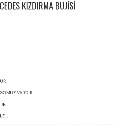
EDES KIZDIRMA BUJİSİ
UR.
RGOMUZ VARDIR.
IR.
YLE…