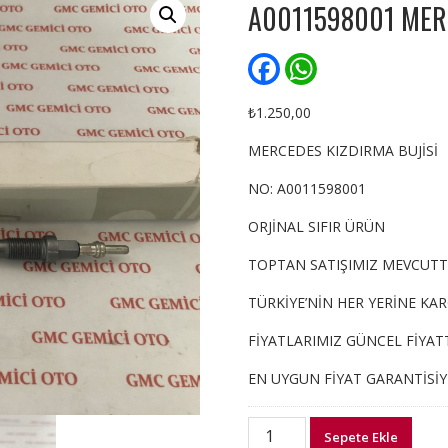
A0011598001 MERC
F
W
a
h
c
a
e
t
₺
1.250,00
b
s
o
A
MERCEDES KIZDIRMA BUJİSİ
o
p
k
p
NO: A0011598001
ORJİNAL SIFIR ÜRÜN
TOPTAN SATIŞIMIZ MEVCUTT
TÜRKİYE’NİN HER YERİNE KA
FİYATLARIMIZ GÜNCEL FİYATT
EN UYGUN FİYAT GARANTİSİ
A0011598001
Sepete Ekle