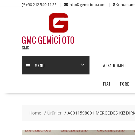
Skip
+90 212 549 11 33
info@gemicioto.com
Konumum
to
content
GMC GEMİCİ OTO
GMC
MENÜ
ALFA ROMEO
FIAT
FORD
Home
Ürünler
A0011598001 MERCEDES KIZDIRM