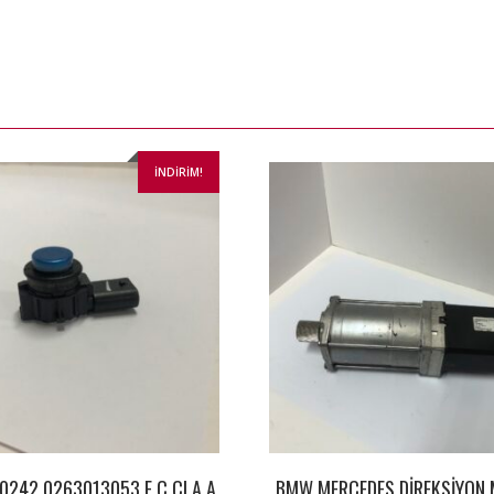
İNDIRIM!
0242 0263013053 E C CLA A
BMW MERCEDES DİREKSİYON