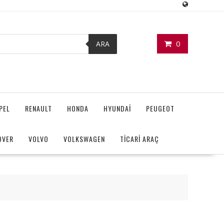
0
ARA
PEL
RENAULT
HONDA
HYUNDAİ
PEUGEOT
OVER
VOLVO
VOLKSWAGEN
TİCARİ ARAÇ