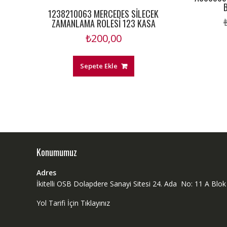
1238210063 MERCEDES SİLECEK
ZAMANLAMA ROLESİ 123 KASA
₺
200,00
Sepete Ekle
Konumumuz
Adres
İkitelli OSB Dolapdere Sanayi Sitesi 24. Ada No: 11 A Bl
Yol Tarifi İçin Tıklayınız