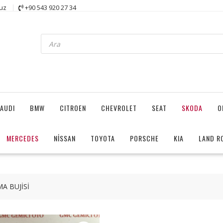
uz
+90 543 920 27 34
Products
search
AUDI
BMW
CITROEN
CHEVROLET
SEAT
SKODA
O
MERCEDES
NİSSAN
TOYOTA
PORSCHE
KIA
LAND R
A BUJİSİ