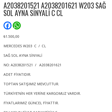
A2038201521 A2038201621 W203 SAĞ
SOL AYNA SİNYALİ C CL
F
W
a
h
c
a
e
t
₺
1.500,00
b
s
o
A
MERCEDES W203 C / CL
o
p
k
p
SAĞ SOL AYNA SİNYALİ
NO: A2038201521 / A2038201621
ADET FİYATIDIR.
TOPTAN SATIŞIMIZ MEVCUTTUR.
TÜRKİYE’NİN HER YERİNE KARGOMUZ VARDIR.
FİYATLARIMIZ GÜNCEL FİYATTIR.