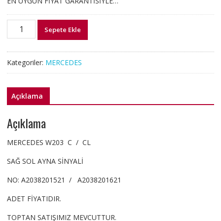
EN UYGUN FİYAT GARANTİSİYLE…
A2038201521
Sepete Ekle
A2038201621
W203
SAĞ
Kategoriler:
MERCEDES
SOL
AYNA
SİNYALİ
Açıklama
C
CL
Açıklama
adet
MERCEDES W203 C / CL
SAĞ SOL AYNA SİNYALİ
NO: A2038201521 / A2038201621
ADET FİYATIDIR.
TOPTAN SATIŞIMIZ MEVCUTTUR.