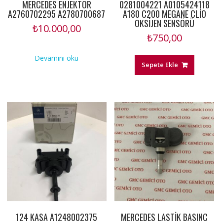
MERCEDES ENJEKTÖR
0281004221 A0105424118
A2760702295 A2780700687
A180 C200 MEGANE CLİO
OKSİJEN SENSÖRÜ
₺
10.000,00
₺
750,00
Devamını oku
Sepete Ekle
124 KASA A1248002375
MERCEDES LASTİK BASINÇ