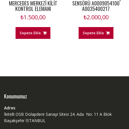
MERCEDES MERKEZİ KİLİT
SENSÖRÜ A0009054100
KONTROL ELEMANI
A0035400217
₺
1.500,00
₺
2.000,00
Sepete Ekle
Sepete Ekle
Konumumuz
Adres
İkitelli OSB Dolapdere Sanayi Sitesi 24. Ada No: 11 A Blok
Başakşehir İSTANBUL