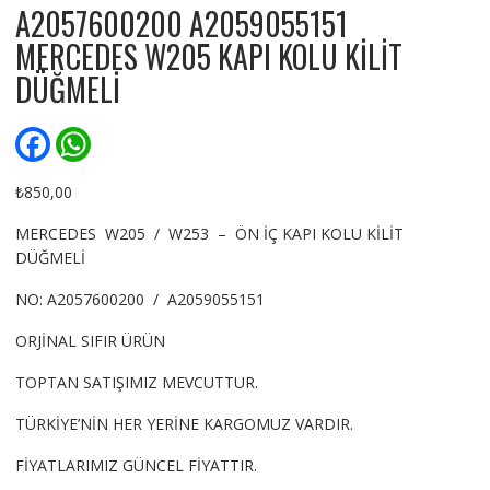
A2057600200 A2059055151
MERCEDES W205 KAPI KOLU KİLİT
DÜĞMELİ
F
W
a
h
c
a
e
t
₺
850,00
b
s
o
A
MERCEDES W205 / W253 – ÖN İÇ KAPI KOLU KİLİT
o
p
DÜĞMELİ
k
p
NO: A2057600200 / A2059055151
ORJİNAL SIFIR ÜRÜN
TOPTAN SATIŞIMIZ MEVCUTTUR.
TÜRKİYE’NİN HER YERİNE KARGOMUZ VARDIR.
FİYATLARIMIZ GÜNCEL FİYATTIR.