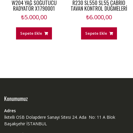
W204 YAĞ SOĞUTUCU
R230 SL550 SL55 CABRİO
RADYATÖR X1790001
TAVAN KONTROL DÜĞMELERİ
₺
5.000,00
₺
6.000,00
Sepete Ekle
Sepete Ekle
Konumumuz
Adres
İkitelli OSB Dolapdere Sanayi Sitesi 24. Ada No: 11 A Blok
Başakşehir İSTANBUL