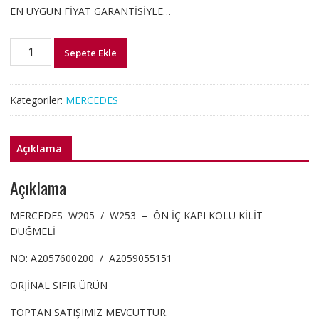
EN UYGUN FİYAT GARANTİSİYLE…
A2057600200
Sepete Ekle
A2059055151
MERCEDES
W205
Kategoriler:
MERCEDES
KAPI
KOLU
KİLİT
Açıklama
DÜĞMELİ
adet
Açıklama
MERCEDES W205 / W253 – ÖN İÇ KAPI KOLU KİLİT
DÜĞMELİ
NO: A2057600200 / A2059055151
ORJİNAL SIFIR ÜRÜN
TOPTAN SATIŞIMIZ MEVCUTTUR.