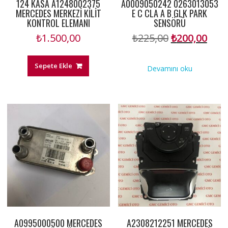
124 KASA A1248002375
A0009050242 0263013053
MERCEDES MERKEZİ KİLİT
E C CLA A B GLK PARK
KONTROL ELEMANI
SENSÖRÜ
Orijinal
Şu
₺
1.500,00
₺
225,00
₺
200,00
fiyat:
anda
₺225,00.
fiyat
Sepete Ekle
Devamını oku
₺200
A0995000500 MERCEDES
A2308212251 MERCEDES