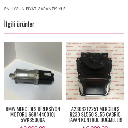
EN UYGUN FİYAT GARANTİSİYLE…
İlgili ürünler
BMW MERCEDES DİREKSİYON
A2308212251 MERCEDES
MOTORU 6684440010J
R230 SL550 SL55 CABRİO
5WK65000A
TAVAN KONTROL DÜĞMELERİ