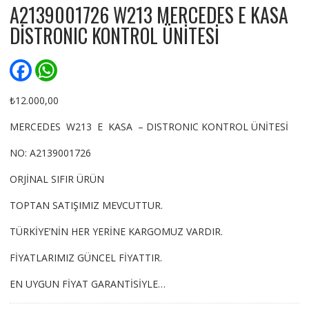
A2139001726 W213 MERCEDES E KASA
DİSTRONIC KONTROL ÜNİTESİ
F
W
a
h
c
a
e
t
₺
12.000,00
b
s
o
A
MERCEDES W213 E KASA – DISTRONIC KONTROL ÜNİTESİ
o
p
k
p
NO: A2139001726
ORJİNAL SIFIR ÜRÜN
TOPTAN SATIŞIMIZ MEVCUTTUR.
TÜRKİYE’NİN HER YERİNE KARGOMUZ VARDIR.
FİYATLARIMIZ GÜNCEL FİYATTIR.
EN UYGUN FİYAT GARANTİSİYLE…