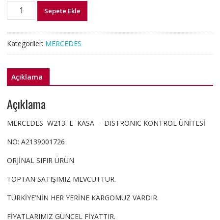
A2139001726
Sepete Ekle
W213
MERCEDES
E
Kategoriler:
MERCEDES
KASA
DİSTRONIC
KONTROL
Açıklama
ÜNİTESİ
adet
Açıklama
MERCEDES W213 E KASA – DISTRONIC KONTROL ÜNİTESİ
NO: A2139001726
ORJİNAL SIFIR ÜRÜN
TOPTAN SATIŞIMIZ MEVCUTTUR.
TÜRKİYE’NİN HER YERİNE KARGOMUZ VARDIR.
FİYATLARIMIZ GÜNCEL FİYATTIR.