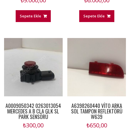
₺
9.000,00
₺
6.000,00
Sepete Ekle
Sepete Ekle
A0009050342 0263013054
A6398260440 VİTO ARKA
MERCEDES A B CLA GLK SL
SOL TAMPON REFLEKTÖRÜ
PARK SENSÖRÜ
W639
₺
300,00
₺
650,00