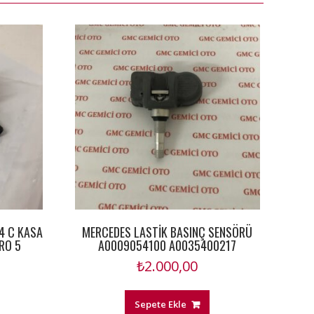
4 C KASA
MERCEDES LASTİK BASINÇ SENSÖRÜ
RO 5
A0009054100 A0035400217
₺
2.000,00
Sepete Ekle