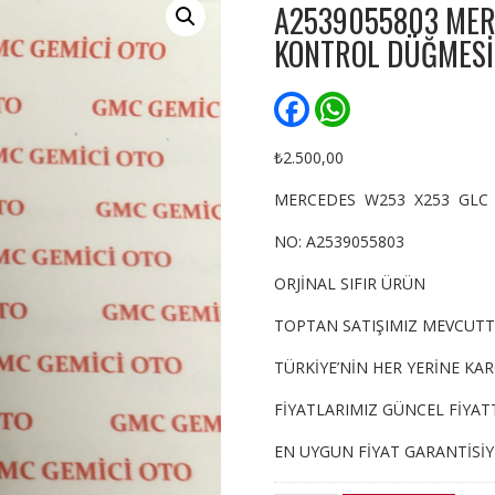
A2539055803 MER
KONTROL DÜĞMESİ
F
W
a
h
c
a
e
t
₺
2.500,00
b
s
o
A
MERCEDES W253 X253 GLC
o
p
k
p
NO: A2539055803
ORJİNAL SIFIR ÜRÜN
TOPTAN SATIŞIMIZ MEVCUTT
TÜRKİYE’NİN HER YERİNE KA
FİYATLARIMIZ GÜNCEL FİYATT
EN UYGUN FİYAT GARANTİSİ