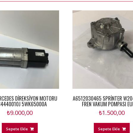
CEDES DİREKSİYON MOTORU
A6512030465 SPRİNTER W20
84440010J 5WK65000A
FREN VAKUM POMPASI EU
₺
9.000,00
₺
1.500,00
Sepete Ekle
Sepete Ekle