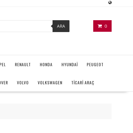
0
ARA
PEL
RENAULT
HONDA
HYUNDAİ
PEUGEOT
OVER
VOLVO
VOLKSWAGEN
TİCARİ ARAÇ