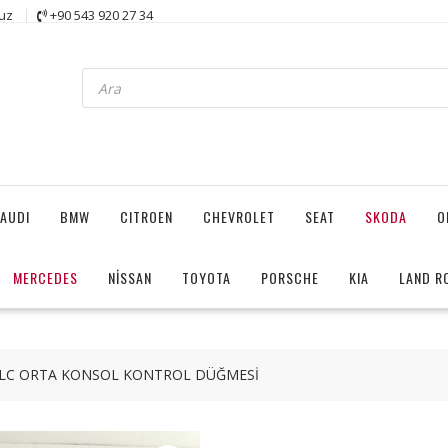
uz
+90 543 920 27 34
Products
search
AUDI
BMW
CITROEN
CHEVROLET
SEAT
SKODA
O
MERCEDES
NİSSAN
TOYOTA
PORSCHE
KIA
LAND R
GLC ORTA KONSOL KONTROL DÜĞMESİ