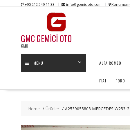
Skip
+90 212 549 11 33
info@gemicioto.com
Konumum
to
content
GMC GEMİCİ OTO
GMC
MENÜ
ALFA ROMEO
FIAT
FORD
Home
Ürünler
A2539055803 MERCEDES W253 