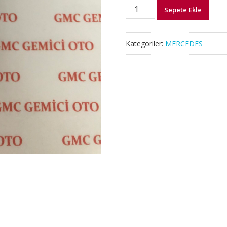
A2539055803
Sepete Ekle
MERCEDES
W253
GLC
Kategoriler:
MERCEDES
ORTA
KONSOL
KONTROL
DÜĞMESİ
adet