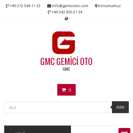
Skip
+90 212 549 11 33
info@gemicioto.com
Konumumuz
to
+90 543 920 27 34
content
GMC GEMİCİ OTO
GMC
0
Products
search
ARA