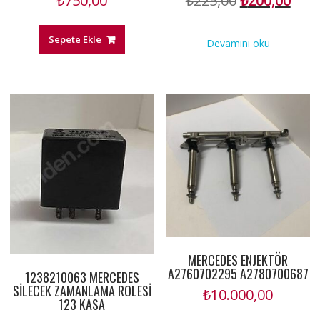
₺
750,00
₺
225,00
₺
200,00
fiyat:
anda
₺225,00.
fiyat
Sepete Ekle
Devamını oku
₺200
MERCEDES ENJEKTÖR
A2760702295 A2780700687
1238210063 MERCEDES
SİLECEK ZAMANLAMA ROLESİ
₺
10.000,00
123 KASA