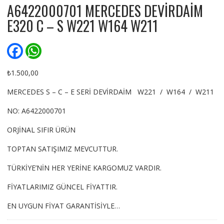
A6422000701 MERCEDES DEVİRDAİM
E320 C – S W221 W164 W211
F
W
a
h
c
a
e
t
₺
1.500,00
b
s
o
A
MERCEDES S – C – E SERİ DEVİRDAİM W221 / W164 / W211
o
p
k
p
NO: A6422000701
ORJİNAL SIFIR ÜRÜN
TOPTAN SATIŞIMIZ MEVCUTTUR.
TÜRKİYE’NİN HER YERİNE KARGOMUZ VARDIR.
FİYATLARIMIZ GÜNCEL FİYATTIR.
EN UYGUN FİYAT GARANTİSİYLE…