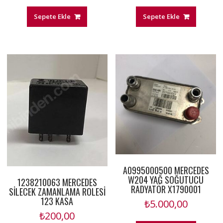
Sepete Ekle
Sepete Ekle
A0995000500 MERCEDES
W204 YAĞ SOĞUTUCU
1238210063 MERCEDES
RADYATÖR X1790001
SİLECEK ZAMANLAMA ROLESİ
123 KASA
₺
5.000,00
₺
200,00