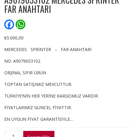
FAR ANAHTARI
F
W
a
h
c
a
e
t
₺
5.000,00
b
s
o
A
MERCEDES SPRİNTER – FAR ANAHTARI
o
p
k
p
NO: A9079053102
ORJİNAL SIFIR ÜRÜN
TOPTAN SATIŞIMIZ MEVCUTTUR.
TÜRKİYE’NİN HER YERİNE KARGOMUZ VARDIR.
FİYATLARIMIZ GÜNCEL FİYATTIR.
EN UYGUN FİYAT GARANTİSİYLE…
A9079053102