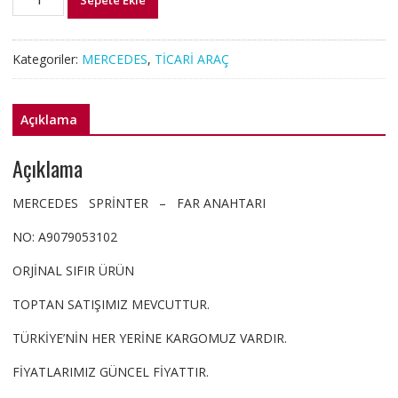
Sepete Ekle
MERCEDES
SPRİNTER
FAR
Kategoriler:
MERCEDES
,
TİCARİ ARAÇ
ANAHTARI
adet
Açıklama
Açıklama
MERCEDES SPRİNTER – FAR ANAHTARI
NO: A9079053102
ORJİNAL SIFIR ÜRÜN
TOPTAN SATIŞIMIZ MEVCUTTUR.
TÜRKİYE’NİN HER YERİNE KARGOMUZ VARDIR.
FİYATLARIMIZ GÜNCEL FİYATTIR.