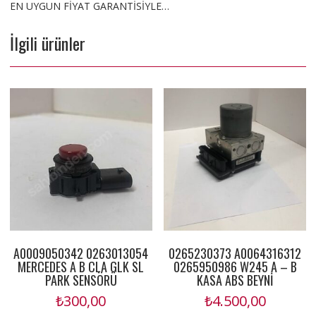
EN UYGUN FİYAT GARANTİSİYLE…
İlgili ürünler
A0009050342 0263013054
0265230373 A0064316312
MERCEDES A B CLA GLK SL
0265950986 W245 A – B
PARK SENSÖRÜ
KASA ABS BEYNİ
₺
300,00
₺
4.500,00