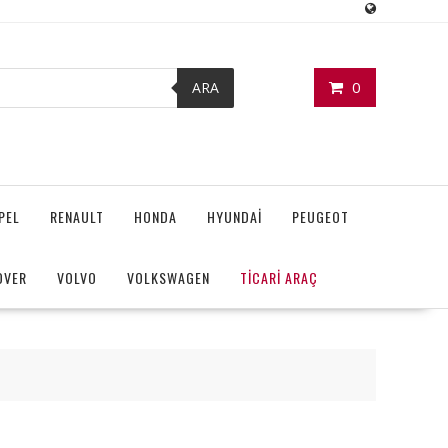
0
ARA
PEL
RENAULT
HONDA
HYUNDAİ
PEUGEOT
OVER
VOLVO
VOLKSWAGEN
TİCARİ ARAÇ