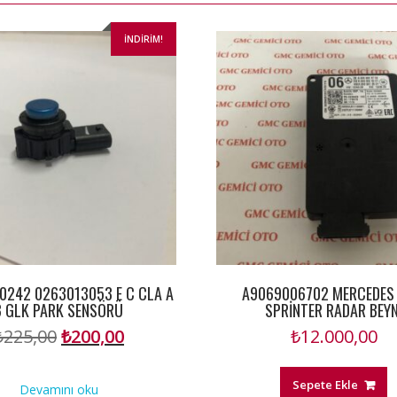
İNDIRIM!
0242 0263013053 E C CLA A
A9069006702 MERCEDES 
B GLK PARK SENSÖRÜ
SPRİNTER RADAR BEYN
Orijinal
Şu
₺
225,00
₺
200,00
₺
12.000,00
fiyat:
andaki
₺225,00.
fiyat:
Sepete Ekle
Devamını oku
₺200,00.