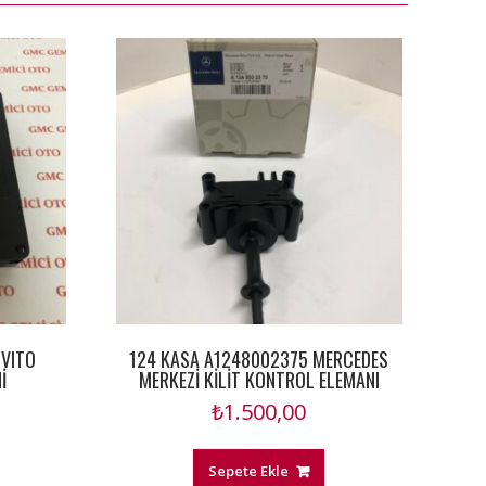
VITO
124 KASA A1248002375 MERCEDES
İ
MERKEZİ KİLİT KONTROL ELEMANI
₺
1.500,00
Sepete Ekle