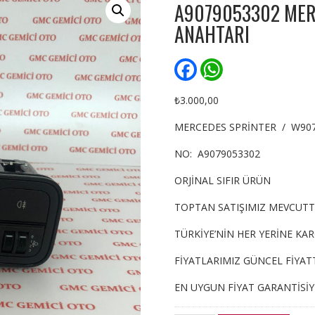
A9079053302 MER
ANAHTARI
F
W
a
h
c
a
e
t
₺
3.000,00
b
s
o
A
MERCEDES SPRİNTER / W90
o
p
k
p
NO: A9079053302
ORJİNAL SIFIR ÜRÜN
TOPTAN SATIŞIMIZ MEVCUTT
TÜRKİYE’NİN HER YERİNE KA
FİYATLARIMIZ GÜNCEL FİYATT
EN UYGUN FİYAT GARANTİSİ