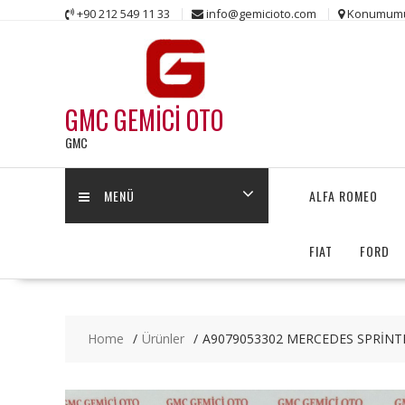
Skip
+90 212 549 11 33
info@gemicioto.com
Konumum
to
content
GMC GEMİCİ OTO
GMC
MENÜ
ALFA ROMEO
FIAT
FORD
Home
Ürünler
A9079053302 MERCEDES SPRİNT