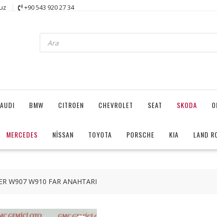
uz
+90 543 920 27 34
Products
search
AUDI
BMW
CITROEN
CHEVROLET
SEAT
SKODA
O
MERCEDES
NİSSAN
TOYOTA
PORSCHE
KIA
LAND R
ER W907 W910 FAR ANAHTARI