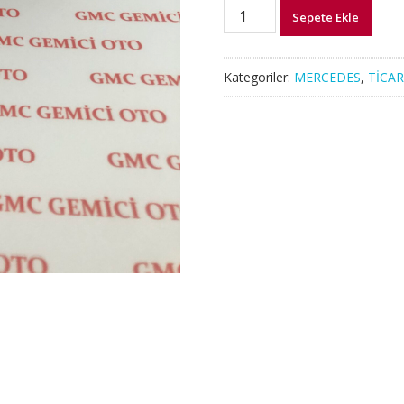
A9079053302
Sepete Ekle
MERCEDES
SPRİNTER
W907
Kategoriler:
MERCEDES
,
TİCAR
W910
FAR
ANAHTARI
adet