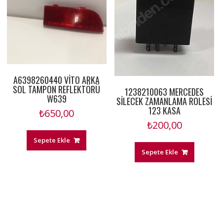
A6398260440 VİTO ARKA
SOL TAMPON REFLEKTÖRÜ
1238210063 MERCEDES
W639
SİLECEK ZAMANLAMA ROLESİ
123 KASA
₺
650,00
₺
200,00
Sepete Ekle
Sepete Ekle