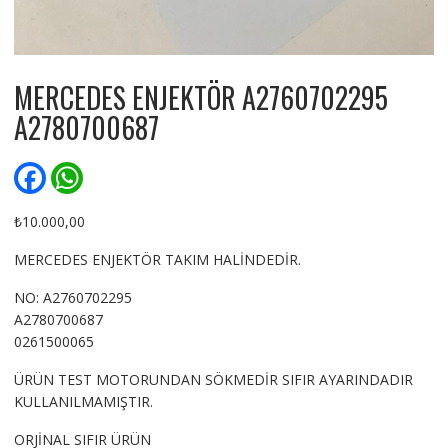
MERCEDES ENJEKTÖR A2760702295
A2780700687
F
W
a
h
c
a
e
t
₺
10.000,00
b
s
o
A
MERCEDES ENJEKTÖR TAKIM HALİNDEDİR.
o
p
k
p
NO: A2760702295
A2780700687
0261500065
ÜRÜN TEST MOTORUNDAN SÖKMEDİR SIFIR AYARINDADIR
KULLANILMAMIŞTIR.
ORJİNAL SIFIR ÜRÜN