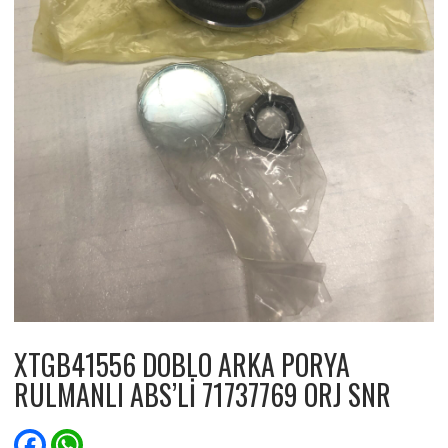
XTGB41556 DOBLO ARKA PORYA
RULMANLI ABS’Lİ 71737769 ORJ SNR
F
W