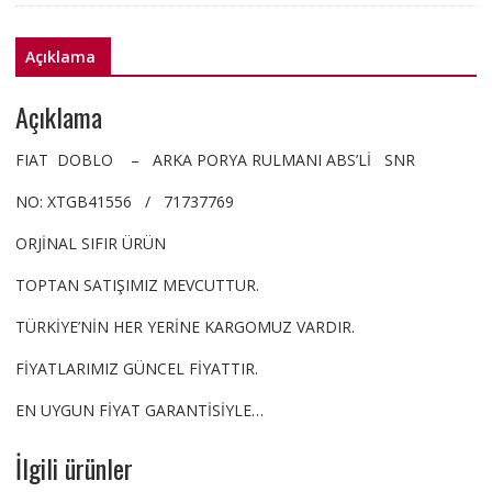
ABS'Lİ
71737769
Açıklama
ORJ
SNR
Açıklama
adet
FIAT DOBLO – ARKA PORYA RULMANI ABS’Lİ SNR
NO: XTGB41556 / 71737769
ORJİNAL SIFIR ÜRÜN
TOPTAN SATIŞIMIZ MEVCUTTUR.
TÜRKİYE’NİN HER YERİNE KARGOMUZ VARDIR.
FİYATLARIMIZ GÜNCEL FİYATTIR.
EN UYGUN FİYAT GARANTİSİYLE…
İlgili ürünler