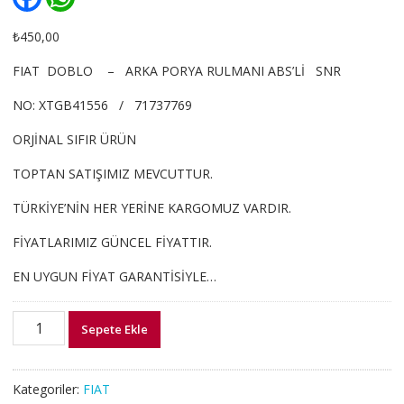
a
h
c
a
e
t
₺
450,00
b
s
o
A
FIAT DOBLO – ARKA PORYA RULMANI ABS’Lİ SNR
o
p
k
p
NO: XTGB41556 / 71737769
ORJİNAL SIFIR ÜRÜN
TOPTAN SATIŞIMIZ MEVCUTTUR.
TÜRKİYE’NİN HER YERİNE KARGOMUZ VARDIR.
FİYATLARIMIZ GÜNCEL FİYATTIR.
EN UYGUN FİYAT GARANTİSİYLE…
XTGB41556
Sepete Ekle
DOBLO
ARKA
PORYA
Kategoriler:
FIAT
RULMANLI