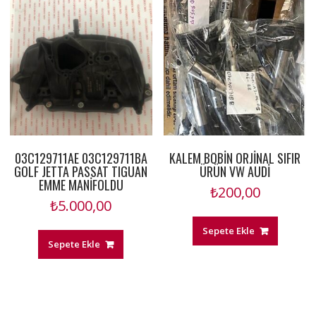
03C129711AE 03C129711BA
KALEM BOBİN ORJİNAL SIFIR
GOLF JETTA PASSAT TIGUAN
ÜRÜN VW AUDİ
EMME MANİFOLDU
₺
200,00
₺
5.000,00
Sepete Ekle
Sepete Ekle