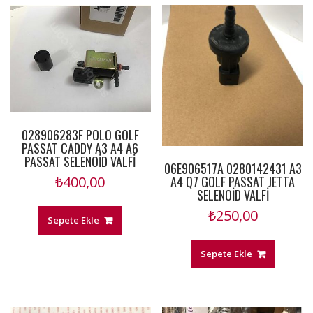
028906283F POLO GOLF
PASSAT CADDY A3 A4 A6
PASSAT SELENOİD VALFİ
06E906517A 0280142431 A3
A4 Q7 GOLF PASSAT JETTA
₺
400,00
SELENOİD VALFİ
₺
250,00
Sepete Ekle
Sepete Ekle