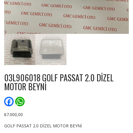
03L906018 GOLF PASSAT 2.0 DİZEL
MOTOR BEYNİ
F
W
a
h
c
a
e
t
₺
7.000,00
b
s
o
A
GOLF PASSAT 2.0 DİZEL MOTOR BEYNİ
o
p
k
p