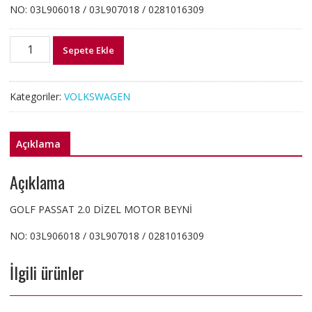
NO: 03L906018 / 03L907018 / 0281016309
03L906018
Sepete Ekle
GOLF
PASSAT
2.0
Kategoriler:
VOLKSWAGEN
DİZEL
MOTOR
BEYNİ
Açıklama
adet
Açıklama
GOLF PASSAT 2.0 DİZEL MOTOR BEYNİ
NO: 03L906018 / 03L907018 / 0281016309
İlgili ürünler