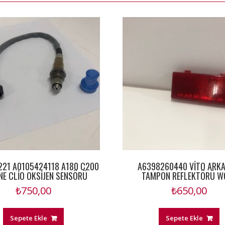
221 A0105424118 A180 C200
A6398260440 VİTO ARKA
E CLİO OKSİJEN SENSÖRÜ
TAMPON REFLEKTÖRÜ W
₺
750,00
₺
650,00
Sepete Ekle
Sepete Ekle