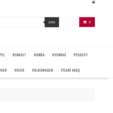
0
ARA
PEL
RENAULT
HONDA
HYUNDAİ
PEUGEOT
OVER
VOLVO
VOLKSWAGEN
TİCARİ ARAÇ