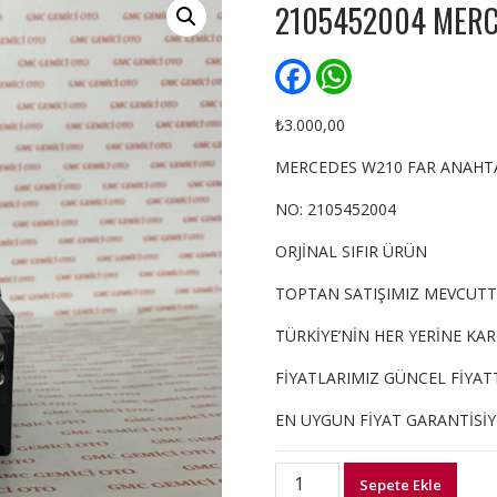
2105452004 MERCE
F
W
a
h
c
a
e
t
₺
3.000,00
b
s
o
A
MERCEDES W210 FAR ANAHTAR
o
p
k
p
NO: 2105452004
ORJİNAL SIFIR ÜRÜN
TOPTAN SATIŞIMIZ MEVCUTT
TÜRKİYE’NİN HER YERİNE KA
FİYATLARIMIZ GÜNCEL FİYATT
EN UYGUN FİYAT GARANTİSİ
2105452004
Sepete Ekle