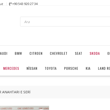
uz
+90 543 920 27 34
Products
search
AUDI
BMW
CITROEN
CHEVROLET
SEAT
SKODA
O
MERCEDES
NİSSAN
TOYOTA
PORSCHE
KIA
LAND R
 ANAHTARI E SERİ