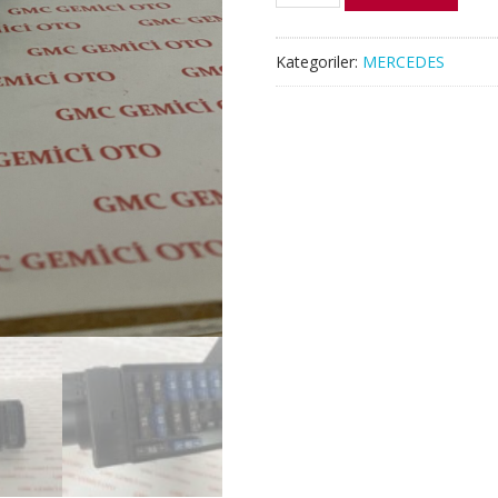
MERCEDES
W210
FAR
Kategoriler:
MERCEDES
ANAHTARI
E
SERİ
adet