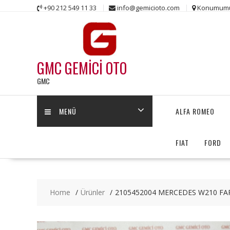
Skip
+90 212 549 11 33
info@gemicioto.com
Konumum
to
content
GMC GEMİCİ OTO
GMC
MENÜ
ALFA ROMEO
FIAT
FORD
Home
Ürünler
2105452004 MERCEDES W210 FAR