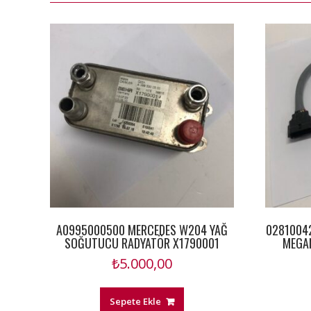
A0995000500 MERCEDES W204 YAĞ
0281004
SOĞUTUCU RADYATÖR X1790001
MEGAN
₺
5.000,00
Sepete Ekle