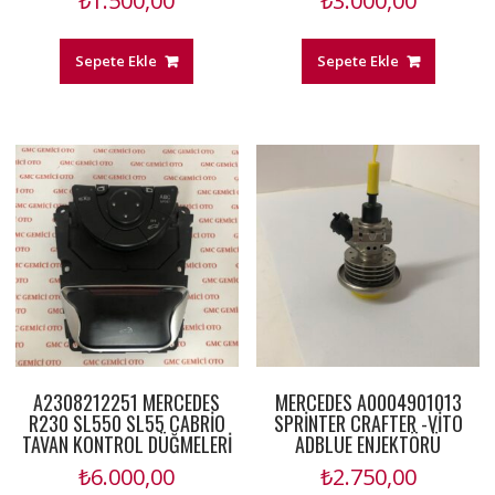
₺
1.500,00
₺
3.000,00
Sepete Ekle
Sepete Ekle
A2308212251 MERCEDES
MERCEDES A0004901013
R230 SL550 SL55 CABRİO
SPRİNTER CRAFTER -VİTO
TAVAN KONTROL DÜĞMELERİ
ADBLUE ENJEKTÖRÜ
₺
6.000,00
₺
2.750,00