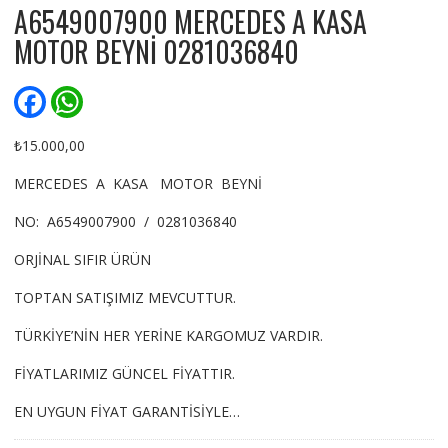
A6549007900 MERCEDES A KASA
MOTOR BEYNİ 0281036840
F
W
a
h
c
a
e
t
₺
15.000,00
b
s
o
A
MERCEDES A KASA MOTOR BEYNİ
o
p
k
p
NO: A6549007900 / 0281036840
ORJİNAL SIFIR ÜRÜN
TOPTAN SATIŞIMIZ MEVCUTTUR.
TÜRKİYE’NİN HER YERİNE KARGOMUZ VARDIR.
FİYATLARIMIZ GÜNCEL FİYATTIR.
EN UYGUN FİYAT GARANTİSİYLE…