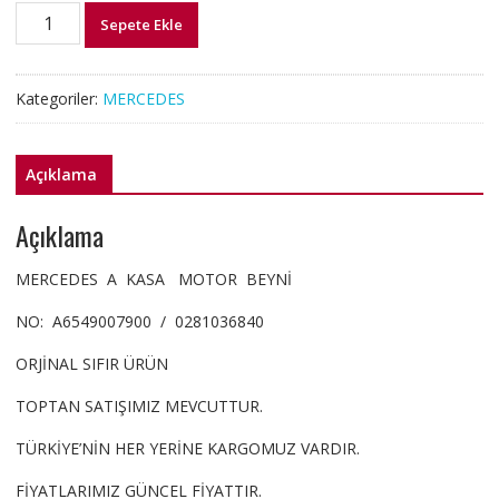
A6549007900
Sepete Ekle
MERCEDES
A
KASA
Kategoriler:
MERCEDES
MOTOR
BEYNİ
0281036840
Açıklama
adet
Açıklama
MERCEDES A KASA MOTOR BEYNİ
NO: A6549007900 / 0281036840
ORJİNAL SIFIR ÜRÜN
TOPTAN SATIŞIMIZ MEVCUTTUR.
TÜRKİYE’NİN HER YERİNE KARGOMUZ VARDIR.
FİYATLARIMIZ GÜNCEL FİYATTIR.