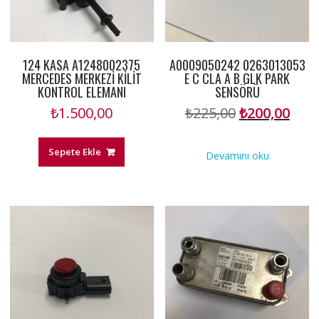
124 KASA A1248002375
A0009050242 0263013053
MERCEDES MERKEZİ KİLİT
E C CLA A B GLK PARK
KONTROL ELEMANI
SENSÖRÜ
Orijinal
Şu
₺
1.500,00
₺
225,00
₺
200,00
fiyat:
anda
₺225,00.
fiyat
Sepete Ekle
Devamını oku
₺200