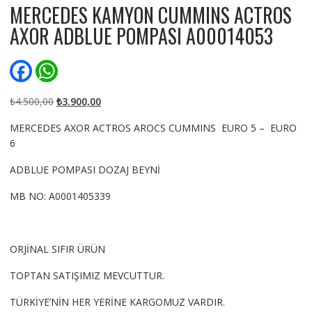
MERCEDES KAMYON CUMMINS ACTROS
AXOR ADBLUE POMPASI A00014053
F
W
a
h
c
a
e
t
Orijinal
Şu
₺
4.500,00
₺
3.900,00
b
s
fiyat:
andaki
o
A
MERCEDES AXOR ACTROS AROCS CUMMINS EURO 5 – EURO
₺4.500,00.
fiyat:
o
p
6
k
p
₺3.900,00.
ADBLUE POMPASI DOZAJ BEYNİ
MB NO: A0001405339
ORJİNAL SIFIR ÜRÜN
TOPTAN SATIŞIMIZ MEVCUTTUR.
TÜRKİYE’NİN HER YERİNE KARGOMUZ VARDIR.