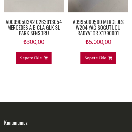
A0009050342 0263013054
A0995000500 MERCEDES
MERCEDES A B CLA GLK SL
W204 YAĞ SOĞUTUCU
PARK SENSÖRÜ
RADYATÖR X1790001
₺
300,00
₺
5.000,00
Sepete Ekle
Sepete Ekle
Konumumuz