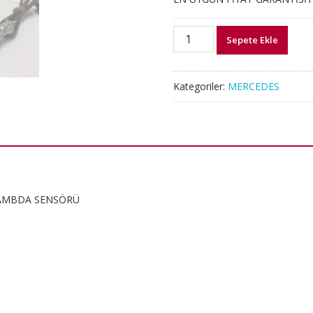
MERCEDES
Sepete Ekle
W204
W212
A0065422218
Kategoriler:
MERCEDES
OKSİJEN
LAMBDA
SENSÖRÜ
ORJİNAL
adet
LAMBDA SENSÖRÜ