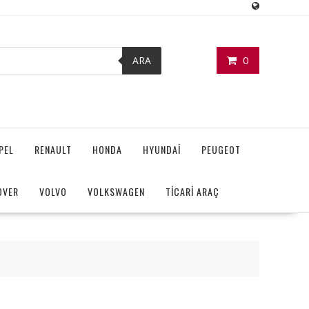
0
ARA
PEL
RENAULT
HONDA
HYUNDAİ
PEUGEOT
OVER
VOLVO
VOLKSWAGEN
TİCARİ ARAÇ