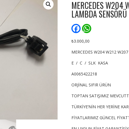
MERCEDES W204 W
LAMBDA SENSÖRÜ 
F
W
a
h
c
a
e
t
₺
3.000,00
b
s
o
A
MERCEDES W204 W212 W207 
o
p
k
p
E / C / SLK KASA
A0065422218
ORJİNAL SIFIR ÜRÜN
TOPTAN SATIŞIMIZ MEVCUTT
TÜRKİYE’NİN HER YERİNE KA
FİYATLARIMIZ GÜNCEL FİYATT
EN UYGUN FİYAT GARANTİSİ