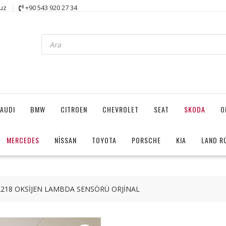
uz
+90 543 920 27 34
Products
search
AUDI
BMW
CITROEN
CHEVROLET
SEAT
SKODA
O
MERCEDES
NİSSAN
TOYOTA
PORSCHE
KIA
LAND R
218 OKSİJEN LAMBDA SENSÖRÜ ORJİNAL