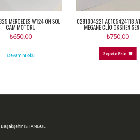
325 MERCEDES W124 ÖN SOL
0281004221 A0105424118 A
CAM MOTORU
MEGANE CLİO OKSİJEN SE
₺
650,00
₺
750,00
Sepete Ekle
Devamını oku
ok Başakşehir İSTANBUL