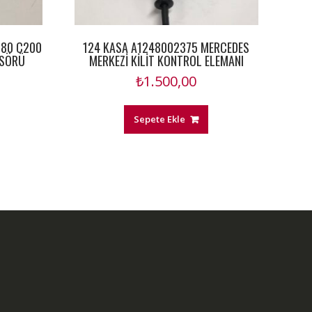
180 C200
124 KASA A1248002375 MERCEDES
NSÖRÜ
MERKEZİ KİLİT KONTROL ELEMANI
₺
1.500,00
Sepete Ekle