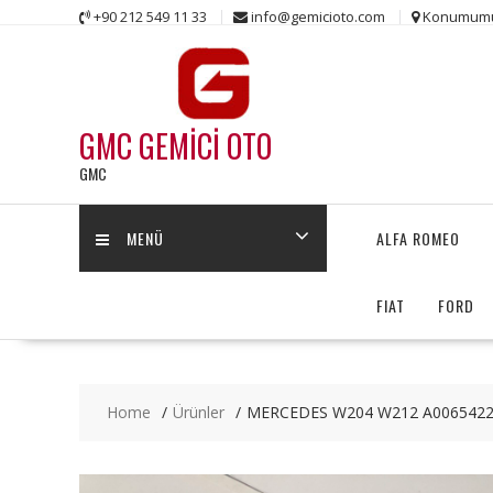
Skip
+90 212 549 11 33
info@gemicioto.com
Konumum
to
content
GMC GEMİCİ OTO
GMC
MENÜ
ALFA ROMEO
FIAT
FORD
Home
Ürünler
MERCEDES W204 W212 A0065422