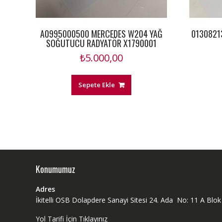
A0995000500 MERCEDES W204 YAĞ
0130821
SOĞUTUCU RADYATÖR X1790001
₺
5.000,00
Sepete Ekle
Konumumuz
Adres
İkitelli OSB Dolapdere Sanayi Sitesi 24. Ada No: 11 A Bl
Yol Tarifi İçin Tıklayınız